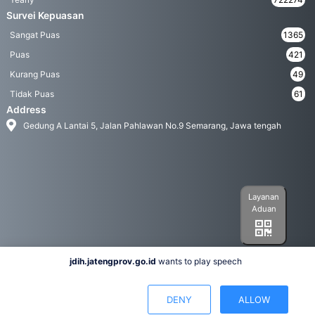
Survei Kepuasan
Sangat Puas
1365
Puas
421
Kurang Puas
49
Tidak Puas
61
Address
Gedung A Lantai 5, Jalan Pahlawan No.9 Semarang, Jawa tengah
Layanan
Aduan
jdih.jatengprov.go.id
wants to play speech
Social Media
DENY
ALLOW
Hak Cipta 2022© Biro Hukum Pemerintah Provinsi Jawa Tengah