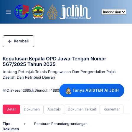
Please
note:
This
website
includes
an
accessibility
system.
Kembali
Keputusan Kepala OPD Jawa Tengah Nomor
567/2025 Tahun 2025
tentang Petunjuk Teknis Pengawasan Dan Pengendalian Pajak
Daerah Dan Retribusi Daerah
Tanya ASISTEN AI JDIH
Diakses : 2685
Diunduh : 1880
Detail
Dokumen
Abstrak
Dokumen Terkait
Komentar
Tipe
:
Peraturan Perundang-undangan
Dokumen