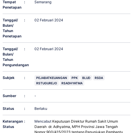
Tempat
:
Semarang
Penetapan
Tanggal/
:
02 Februari 2024
Bulan/
Tahun
Penetapan
Tanggal/
:
02 Februari 2024
Bulan/
Tahun
Pengundangan
Subjek
:
PEJABATKEUANGAN
PPK
BLUD
RSDA
RSTUGUREJO
RSADHYATMA
Sumber
:
-
Status
:
Berlaku
Keterangan
:
Mencabut
Keputusan Direktur Rumah Sakit Umum
Status
Daerah dr. Adhyatma, MPH Provinsi Jawa Tengah
Nomor 900/415/2023 tentang Penunjukan Pembantu