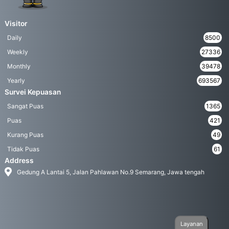
Visitor
Daily
8500
Weekly
27336
Monthly
39478
Yearly
693567
Survei Kepuasan
Sangat Puas
1365
Puas
421
Kurang Puas
49
Tidak Puas
61
Address
Gedung A Lantai 5, Jalan Pahlawan No.9 Semarang, Jawa tengah
Layanan