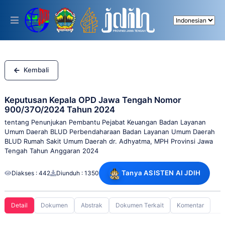
Please
note:
This
website
includes
an
accessibility
system.
Kembali
Keputusan Kepala OPD Jawa Tengah Nomor
900/37O/2024 Tahun 2024
tentang Penunjukan Pembantu Pejabat Keuangan Badan Layanan
Umum Daerah BLUD Perbendaharaan Badan Layanan Umum Daerah
BLUD Rumah Sakit Umum Daerah dr. Adhyatma, MPH Provinsi Jawa
Tengah Tahun Anggaran 2024
Tanya ASISTEN AI JDIH
Diakses : 442
Diunduh : 1350
Detail
Dokumen
Abstrak
Dokumen Terkait
Komentar