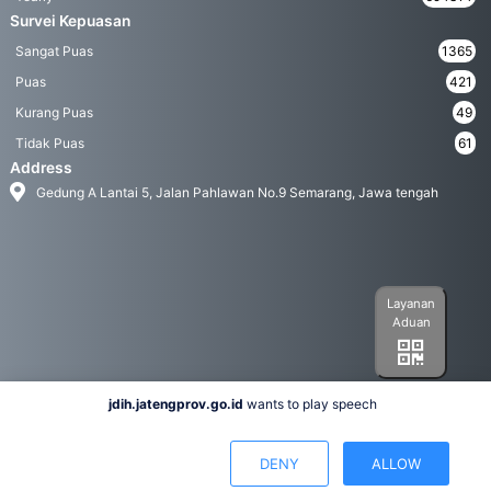
Survei Kepuasan
Sangat Puas
1365
Puas
421
Kurang Puas
49
Tidak Puas
61
Address
Gedung A Lantai 5, Jalan Pahlawan No.9 Semarang, Jawa tengah
Layanan
Aduan
jdih.jatengprov.go.id
wants to play speech
Social Media
DENY
ALLOW
Hak Cipta 2022© Biro Hukum Pemerintah Provinsi Jawa Tengah