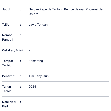
Judul
:
NA dan Raperda Tentang Pemberdayaan Koperasi dan
UMKM
T.E.U
:
Jawa Tengah
Nomor
:
-
Panggil
Cetakan/Edisi
:
-
Tempat
:
Semarang
Terbit
Penerbit
:
Tim Penyusun
Tahun
:
2024
Terbit
Deskripsi
:
-
Fisik