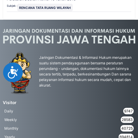
Subjek :
RENCANA TATA RUANG WILAYAH
Jaringan Dokumentasi & Informasi Hukum merupakan
suatu sistem pendayagunaan bersama peraturan
perundang - undangan, dokumentasi hukum lainnya
Accessibility
secara tertib, terpadu, berkesinambungan Dan sarana
pelayanan informasi hukum secara mudah, cepat dan
akurat.
Visitor
Daily
9747
Weekly
28583
Monthly
40725
Yearly
694814