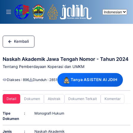
Please
note:
This
website
includes
an
accessibility
system.
Kembali
Naskah Akademik Jawa Tengah Nomor - Tahun 2024
Tentang Pemberdayaan Koperasi dan UMKM
Tanya ASISTEN AI JDIH
Diakses : 896
Diunduh : 2851
Detail
Dokumen
Abstrak
Dokumen Terkait
Komentar
Tipe
:
Monografi Hukum
Dokumen
Jenis
:
Naskah Akademik