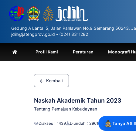
Please
note:
This
website
includes
Gedung A Lantai 5, Jalan Pahlawan No.9 Semarang 50243, Ja
an
jdih@jatengprov.go.id - (024) 8311282
accessibility
system.
Press
Profil Kami
Peraturan
Monografi H
Control-
F11
to
adjust
the
Kembali
website
to
people
Naskah Akademik Tahun 2023
with
visual
Tentang Pemajuan Kebudayaan
disabilities
who
Diakses : 1439
Diunduh : 2961
Tanya ASI
are
using
a