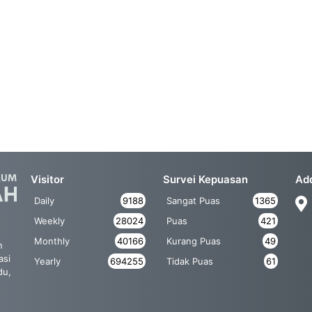
Visitor
Survei Kepuasan
Ad
Daily
9188
Sangat Puas
1365
Weekly
28024
Puas
421
Monthly
40166
Kurang Puas
49
n
asi
Yearly
694255
Tidak Puas
61
du,