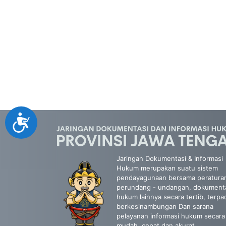
Accessibility
Jaringan Dokumentasi & Informasi
Hukum merupakan suatu sistem
pendayagunaan bersama peratura
perundang - undangan, dokument
hukum lainnya secara tertib, terpa
berkesinambungan Dan sarana
pelayanan informasi hukum secara
mudah, cepat dan akurat.