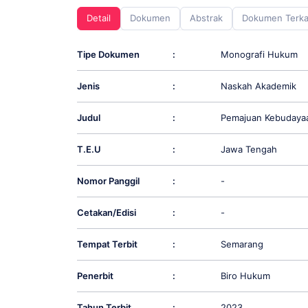
screen
Detail
Dokumen
Abstrak
Dokumen Terka
reader;
Press
Control-
Tipe Dokumen
:
Monografi Hukum
F10
to
Jenis
:
Naskah Akademik
open
an
accessibility
Judul
:
Pemajuan Kebudaya
menu.
T.E.U
:
Jawa Tengah
Nomor Panggil
:
-
Cetakan/Edisi
:
-
Tempat Terbit
:
Semarang
Penerbit
:
Biro Hukum
Tahun Terbit
:
2023