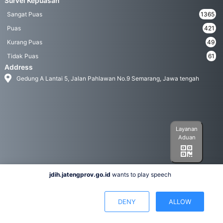
Survei Kepuasan
Sangat Puas
1365
Puas
421
Kurang Puas
49
Tidak Puas
61
Address
Gedung A Lantai 5, Jalan Pahlawan No.9 Semarang, Jawa tengah
Layanan
Aduan
jdih.jatengprov.go.id
wants to play speech
Social Media
DENY
ALLOW
Hak Cipta 2022© Biro Hukum Pemerintah Provinsi Jawa Tengah