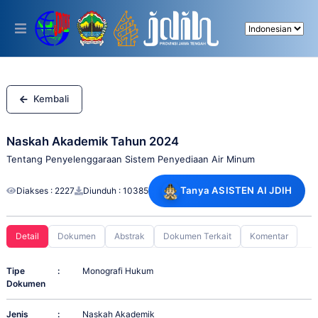
Please
note:
This
website
includes
an
accessibility
system.
Kembali
Naskah Akademik Tahun 2024
Tentang Penyelenggaraan Sistem Penyediaan Air Minum
Tanya ASISTEN AI JDIH
Diakses : 2227
Diunduh : 10385
Detail
Dokumen
Abstrak
Dokumen Terkait
Komentar
Tipe
:
Monografi Hukum
Dokumen
Jenis
:
Naskah Akademik