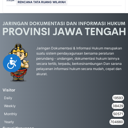
Subjek :
RENCANA TATA RUANG WILAYAH
Jaringan Dokumentasi & Informasi Hukum merupakan
suatu sistem pendayagunaan bersama peraturan
perundang - undangan, dokumentasi hukum lainnya
Accessibility
secara tertib, terpadu, berkesinambungan Dan sarana
pelayanan informasi hukum secara mudah, cepat dan
akurat.
Visitor
Daily
19593
Weekly
38429
Monthly
50571
Yearly
704660