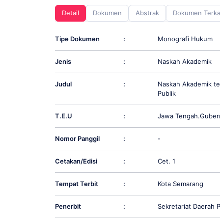
screen
Detail
Dokumen
Abstrak
Dokumen Terka
reader;
Press
Control-
Tipe Dokumen
:
Monografi Hukum
F10
to
Jenis
:
Naskah Akademik
open
an
accessibility
Judul
:
Naskah Akademik te
menu.
Publik
T.E.U
:
Jawa Tengah.Guber
Nomor Panggil
:
-
Cetakan/Edisi
:
Cet. 1
Tempat Terbit
:
Kota Semarang
Penerbit
:
Sekretariat Daerah 