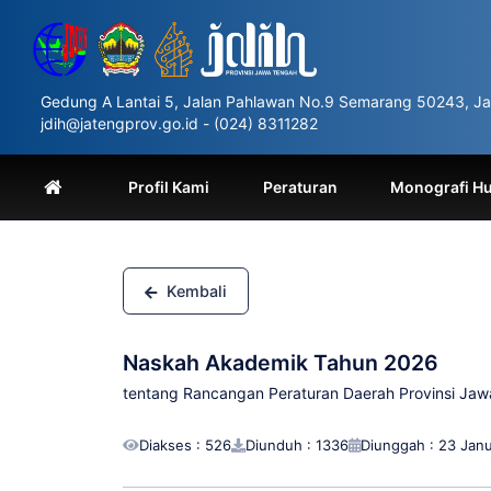
Please
note:
This
website
includes
Gedung A Lantai 5, Jalan Pahlawan No.9 Semarang 50243, Ja
an
jdih@jatengprov.go.id - (024) 8311282
accessibility
system.
Press
Profil Kami
Peraturan
Monografi H
Control-
F11
to
adjust
the
Kembali
website
to
people
Naskah Akademik Tahun 2026
with
visual
tentang Rancangan Peraturan Daerah Provinsi Jaw
disabilities
who
Diakses : 526
Diunduh : 1336
Diunggah : 23 Janu
are
using
a