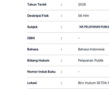
Tahun Terbit
:
2026
Deskripsi Fisik
:
56 Hlm
Subjek
:
NA PELAYANAN PUBLI
ISBN
:
-
Bahasa
:
Bahasa Indonesia
Bidang Hukum
:
Pelayanan Publik
Nomor Induk Buku
:
-
Lokasi
:
Biro Hukum SETDA P