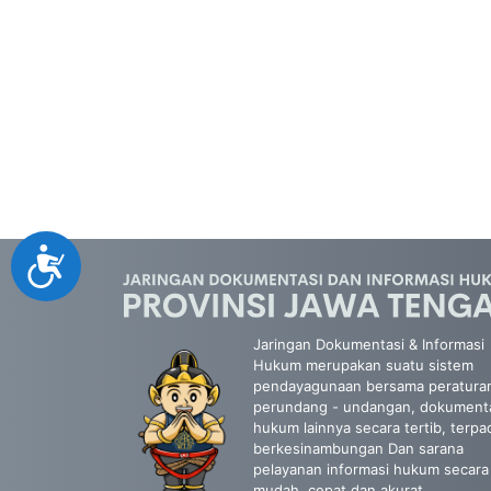
Accessibility
Jaringan Dokumentasi & Informasi
Hukum merupakan suatu sistem
pendayagunaan bersama peratura
perundang - undangan, dokument
hukum lainnya secara tertib, terpa
berkesinambungan Dan sarana
pelayanan informasi hukum secara
mudah, cepat dan akurat.