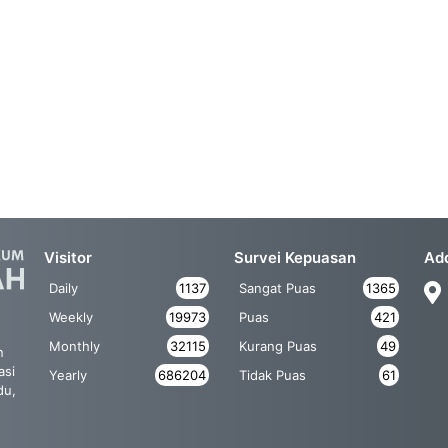
Visitor
Survei Kepuasan
Ad
Daily
1137
Sangat Puas
1365
Weekly
19973
Puas
421
Monthly
32115
Kurang Puas
49
n
asi
Yearly
686204
Tidak Puas
61
du,