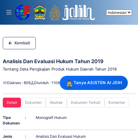
Please
note:
This
website
includes
an
accessibility
system.
Kembali
Analisis Dan Evaluasi Hukum Tahun 2019
Tentang Data Pengkajian Produk Hukum Daerah Tahun 2019
Tanya ASISTEN AI JDIH
Diakses : 806
Diunduh : 1106
Detail
Dokumen
Abstrak
Dokumen Terkait
Komentar
Tipe
:
Monografi Hukum
Dokumen
Jenis
:
Analisis Dan Evaluasi Hukum