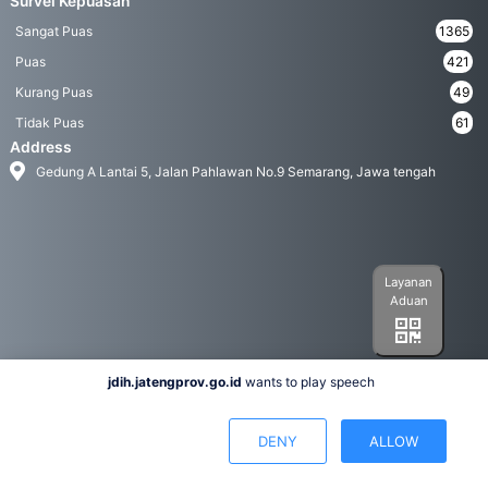
Survei Kepuasan
Sangat Puas
1365
Puas
421
Kurang Puas
49
Tidak Puas
61
Address
Gedung A Lantai 5, Jalan Pahlawan No.9 Semarang, Jawa tengah
Layanan
Aduan
jdih.jatengprov.go.id
wants to play speech
Social Media
DENY
ALLOW
Hak Cipta 2022© Biro Hukum Pemerintah Provinsi Jawa Tengah