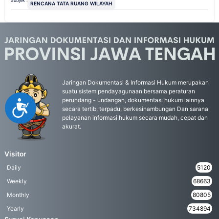
Subjek :
RENCANA TATA RUANG WILAYAH
Jaringan Dokumentasi & Informasi Hukum merupakan
suatu sistem pendayagunaan bersama peraturan
perundang - undangan, dokumentasi hukum lainnya
Accessibility
secara tertib, terpadu, berkesinambungan Dan sarana
pelayanan informasi hukum secara mudah, cepat dan
akurat.
Visitor
Daily
5120
Weekly
68663
Monthly
80805
Yearly
734894