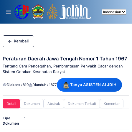
Please
note:
This
website
includes
an
accessibility
system.
Kembali
Peraturan Daerah Jawa Tengah Nomor 1 Tahun 1967
Tentang Cara Pencegahan, Pembrantasan Penyakit Cacar dengan
Sistem Gerakan Kesehatan Rakyat
Tanya ASISTEN AI JDIH
Diakses : 810
Diunduh : 1877
Detail
Dokumen
Abstrak
Dokumen Terkait
Komentar
Tipe
:
Dokumen