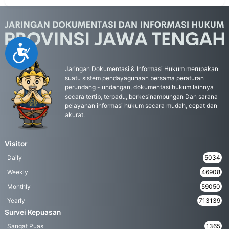
Accessibility
Jaringan Dokumentasi & Informasi Hukum merupakan
suatu sistem pendayagunaan bersama peraturan
perundang - undangan, dokumentasi hukum lainnya
secara tertib, terpadu, berkesinambungan Dan sarana
pelayanan informasi hukum secara mudah, cepat dan
akurat.
Visitor
Daily
5034
Weekly
46908
Monthly
59050
Yearly
713139
Survei Kepuasan
Sangat Puas
1365