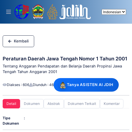
Please
note:
This
website
includes
an
accessibility
system.
Kembali
Peraturan Daerah Jawa Tengah Nomor 1 Tahun 2001
Tentang Anggaran Pendapatan dan Belanja Daerah Propinsi Jawa
Tengah Tahun Anggaran 2001
Tanya ASISTEN AI JDIH
Diakses : 606
Diunduh : 46
Detail
Dokumen
Abstrak
Dokumen Terkait
Komentar
Tipe
:
Dokumen