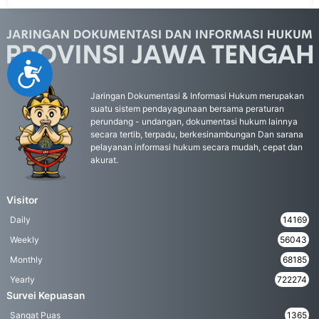
Accessibility
Jaringan Dokumentasi & Informasi Hukum merupakan
suatu sistem pendayagunaan bersama peraturan
perundang - undangan, dokumentasi hukum lainnya
secara tertib, terpadu, berkesinambungan Dan sarana
pelayanan informasi hukum secara mudah, cepat dan
akurat.
Visitor
Daily
14169
Weekly
56043
Monthly
68185
Yearly
722274
Survei Kepuasan
Sangat Puas
1365