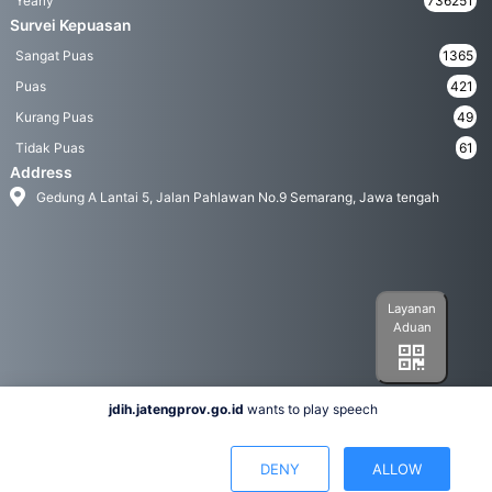
Yearly
736251
Survei Kepuasan
Sangat Puas
1365
Puas
421
Kurang Puas
49
Tidak Puas
61
Address
Gedung A Lantai 5, Jalan Pahlawan No.9 Semarang, Jawa tengah
Layanan
Aduan
jdih.jatengprov.go.id
wants to play speech
Social Media
DENY
ALLOW