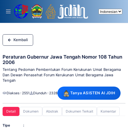
Please
note:
This
website
includes
an
accessibility
system.
Kembali
Peraturan Gubernur Jawa Tengah Nomor 108 Tahun
2006
Tentang Pedoman Pembentukan Forum Kerukunan Umat Beragama
Dan Dewan Penasehat Forum Kerukunan Umat Beragama Jawa
Tengah
Tanya ASISTEN AI JDIH
Diakses : 2551
Diunduh : 2328
Detail
Dokumen
Abstrak
Dokumen Terkait
Komentar
Tipe
: