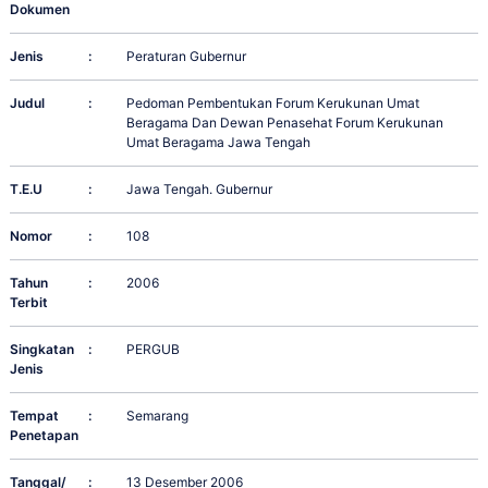
Dokumen
Jenis
:
Peraturan Gubernur
Judul
:
Pedoman Pembentukan Forum Kerukunan Umat
Beragama Dan Dewan Penasehat Forum Kerukunan
Umat Beragama Jawa Tengah
T.E.U
:
Jawa Tengah. Gubernur
Nomor
:
108
Tahun
:
2006
Terbit
Singkatan
:
PERGUB
Jenis
Tempat
:
Semarang
Penetapan
Tanggal/
:
13 Desember 2006