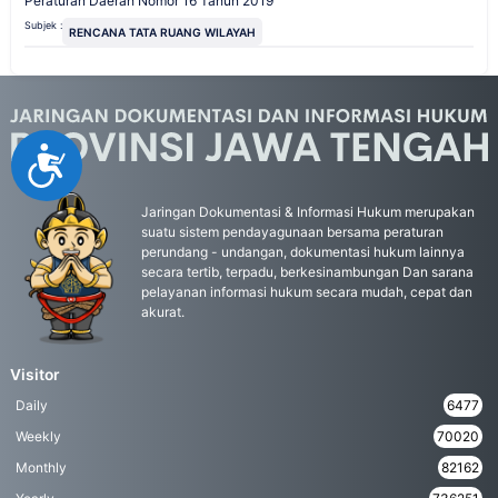
Peraturan Daerah Nomor 16 Tahun 2019
Subjek :
RENCANA TATA RUANG WILAYAH
Accessibility
Jaringan Dokumentasi & Informasi Hukum merupakan
suatu sistem pendayagunaan bersama peraturan
perundang - undangan, dokumentasi hukum lainnya
secara tertib, terpadu, berkesinambungan Dan sarana
pelayanan informasi hukum secara mudah, cepat dan
akurat.
Visitor
Daily
6477
Weekly
70020
Monthly
82162