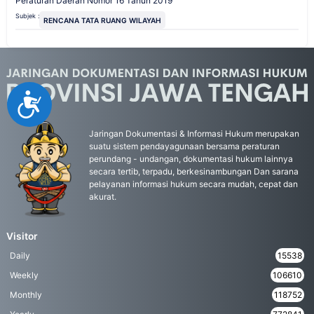
Peraturan Daerah Nomor 16 Tahun 2019
Subjek :
RENCANA TATA RUANG WILAYAH
Accessibility
Jaringan Dokumentasi & Informasi Hukum merupakan
suatu sistem pendayagunaan bersama peraturan
perundang - undangan, dokumentasi hukum lainnya
secara tertib, terpadu, berkesinambungan Dan sarana
pelayanan informasi hukum secara mudah, cepat dan
akurat.
Visitor
Daily
15538
Weekly
106610
Monthly
118752