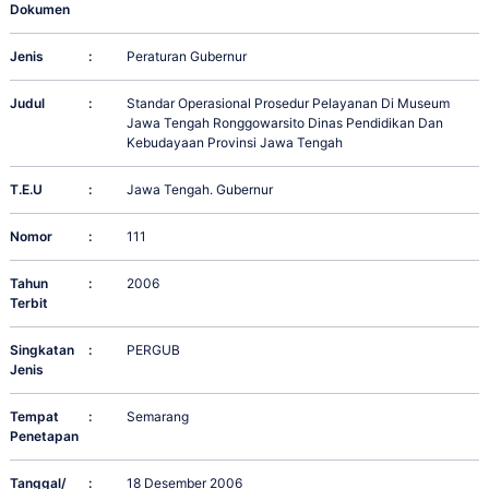
Dokumen
Jenis
:
Peraturan Gubernur
Judul
:
Standar Operasional Prosedur Pelayanan Di Museum
Jawa Tengah Ronggowarsito Dinas Pendidikan Dan
Kebudayaan Provinsi Jawa Tengah
T.E.U
:
Jawa Tengah. Gubernur
Nomor
:
111
Tahun
:
2006
Terbit
Singkatan
:
PERGUB
Jenis
Tempat
:
Semarang
Penetapan
Tanggal/
:
18 Desember 2006