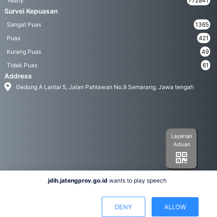
Yearly
772841
Survei Kepuasan
Sangat Puas
1365
Puas
421
Kurang Puas
49
Tidak Puas
61
Address
Gedung A Lantai 5, Jalan Pahlawan No.9 Semarang, Jawa tengah
Layanan
Aduan
jdih.jatengprov.go.id
wants to play speech
Social Media
DENY
ALLOW