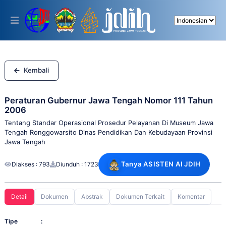
Please
note:
This
website
includes
an
accessibility
system.
Kembali
Peraturan Gubernur Jawa Tengah Nomor 111 Tahun
2006
Tentang Standar Operasional Prosedur Pelayanan Di Museum Jawa
Tengah Ronggowarsito Dinas Pendidikan Dan Kebudayaan Provinsi
Jawa Tengah
Tanya ASISTEN AI JDIH
Diakses : 793
Diunduh : 1723
Detail
Dokumen
Abstrak
Dokumen Terkait
Komentar
Tipe
: