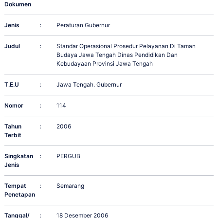
Dokumen
Jenis
:
Peraturan Gubernur
Judul
:
Standar Operasional Prosedur Pelayanan Di Taman
Budaya Jawa Tengah Dinas Pendidikan Dan
Kebudayaan Provinsi Jawa Tengah
T.E.U
:
Jawa Tengah. Gubernur
Nomor
:
114
Tahun
:
2006
Terbit
Singkatan
:
PERGUB
Jenis
Tempat
:
Semarang
Penetapan
Tanggal/
:
18 Desember 2006