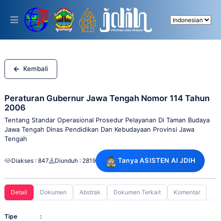
Please
note:
This
website
includes
an
accessibility
system.
Kembali
Peraturan Gubernur Jawa Tengah Nomor 114 Tahun
2006
Tentang Standar Operasional Prosedur Pelayanan Di Taman Budaya
Jawa Tengah Dinas Pendidikan Dan Kebudayaan Provinsi Jawa
Tengah
Tanya ASISTEN AI JDIH
Diakses : 847
Diunduh : 2819
Detail
Dokumen
Abstrak
Dokumen Terkait
Komentar
Tipe
: