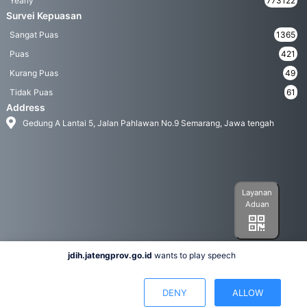
Yearly
773122
Survei Kepuasan
Sangat Puas
1365
Puas
421
Kurang Puas
49
Tidak Puas
61
Address
Gedung A Lantai 5, Jalan Pahlawan No.9 Semarang, Jawa tengah
Layanan
Aduan
jdih.jatengprov.go.id
wants to play speech
Social Media
DENY
ALLOW