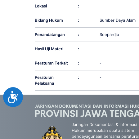
Lokasi
:
Bidang Hukum
:
Sumber Daya Alam
Penandatangan
:
Soepardjo
Hasil Uji Materi
:
-
Peraturan Terkait
:
-
Peraturan
:
-
Pelaksana
Accessibility
Jaringan Dokumentasi & Informasi
Hukum merupakan suatu sistem
pendayagunaan bersama peratura