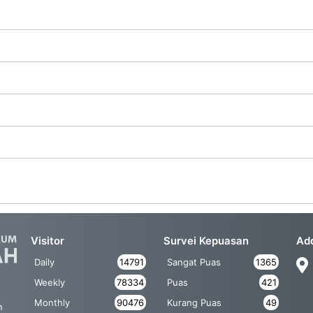
Visitor
Survei Kepuasan
Ad
Daily
14791
Sangat Puas
1365
Weekly
78334
Puas
421
Monthly
90476
Kurang Puas
49
n