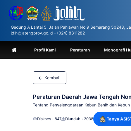
Please
note:
This
website
includes
Gedung A Lantai 5, Jalan Pahlawan No.9 Semarang 50243, Ja
an
jdih@jatengprov.go.id - (024) 8311282
accessibility
system.
Press
Profil Kami
Peraturan
Monografi H
Control-
F11
to
adjust
the
Kembali
website
to
people
Peraturan Daerah Jawa Tengah No
with
visual
Tentang Penyelenggaraan Kebun Benih dan Kebun P
disabilities
who
Diakses : 847
Diunduh : 2038
Tanya ASIS
are
using
a