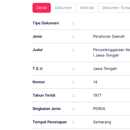
screen
Detail
Dokumen
Abstrak
Dokumen Terka
reader;
Press
Control-
Tipe Dokumen
:
F10
to
Jenis
:
Peraturan Daerah
open
an
accessibility
Judul
:
Penyelenggaraan Keb
menu.
I Jawa Tengah
T.E.U
:
Jawa Tengah
Nomor
:
14
Tahun Terbit
:
1977
Singkatan Jenis
:
PERDA
Tempat Penetapan
:
Semarang