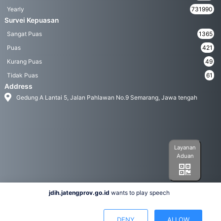
Yearly
731990
Survei Kepuasan
Sangat Puas
1365
Puas
421
Kurang Puas
49
Tidak Puas
61
Address
Gedung A Lantai 5, Jalan Pahlawan No.9 Semarang, Jawa tengah
Layanan
Aduan
jdih.jatengprov.go.id
wants to play speech
Social Media
DENY
ALLOW