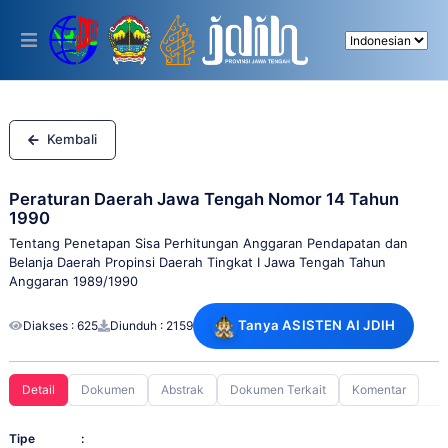
Please
note:
This
website
includes
an
accessibility
system.
Kembali
Peraturan Daerah Jawa Tengah Nomor 14 Tahun
1990
Tentang Penetapan Sisa Perhitungan Anggaran Pendapatan dan
Belanja Daerah Propinsi Daerah Tingkat I Jawa Tengah Tahun
Anggaran 1989/1990
Tanya ASISTEN AI JDIH
Diakses : 625
Diunduh : 2159
Detail
Dokumen
Abstrak
Dokumen Terkait
Komentar
Tipe
: