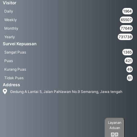
Visitor
Daily
1964
Weekly
65507
Monthly
77649
Yearly
731738
Survei Kepuasan
Sangat Puas
1365
Puas
421
Kurang Puas
49
Tidak Puas
61
Address
Gedung A Lantai 5, Jalan Pahlawan No.9 Semarang, Jawa tengah
Layanan
Aduan