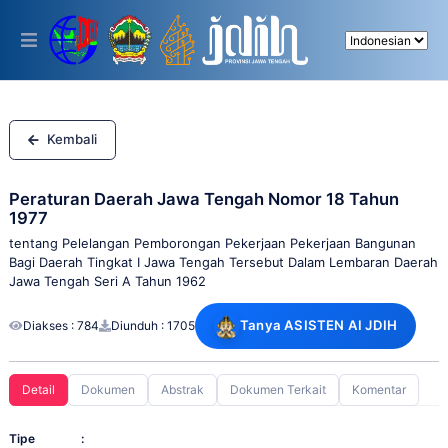
Please
note:
This
website
includes
an
accessibility
system.
Kembali
Peraturan Daerah Jawa Tengah Nomor 18 Tahun
1977
tentang Pelelangan Pemborongan Pekerjaan Pekerjaan Bangunan
Bagi Daerah Tingkat I Jawa Tengah Tersebut Dalam Lembaran Daerah
Jawa Tengah Seri A Tahun 1962
Tanya ASISTEN AI JDIH
Diakses : 784
Diunduh : 1705
Detail
Dokumen
Abstrak
Dokumen Terkait
Komentar
Tipe
: