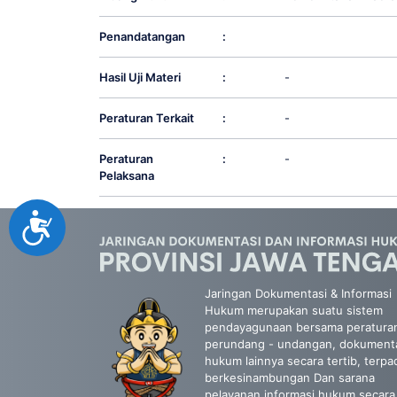
Penandatangan
:
Hasil Uji Materi
:
-
Peraturan Terkait
:
-
Peraturan
:
-
Pelaksana
Accessibility
Jaringan Dokumentasi & Informasi
Hukum merupakan suatu sistem
pendayagunaan bersama peratura
perundang - undangan, dokument
hukum lainnya secara tertib, terpa
berkesinambungan Dan sarana
pelayanan informasi hukum secara