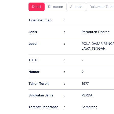
screen
Detail
Dokumen
Abstrak
Dokumen Terka
reader;
Press
Control-
Tipe Dokumen
:
F10
to
Jenis
:
Peraturan Daerah
open
an
accessibility
Judul
:
POLA DASAR RENCA
menu.
JAWA TENGAH.
T.E.U
:
-
Nomor
:
2
Tahun Terbit
:
1977
Singkatan Jenis
:
PERDA
Tempat Penetapan
:
Semarang