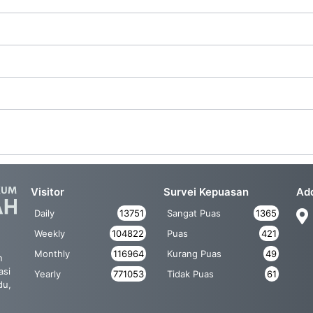
Visitor
Survei Kepuasan
Ad
Daily
13751
Sangat Puas
1365
Weekly
104822
Puas
421
Monthly
116964
Kurang Puas
49
n
asi
Yearly
771053
Tidak Puas
61
du,