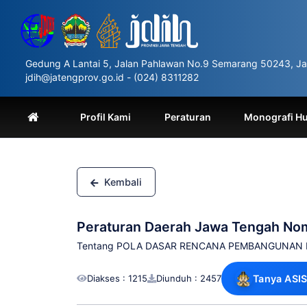
Please
note:
This
website
includes
Gedung A Lantai 5, Jalan Pahlawan No.9 Semarang 50243, Ja
an
jdih@jatengprov.go.id - (024) 8311282
accessibility
system.
Press
Profil Kami
Peraturan
Monografi H
Control-
F11
to
adjust
the
Kembali
website
to
people
Peraturan Daerah Jawa Tengah No
with
visual
Tentang POLA DASAR RENCANA PEMBANGUNAN L
disabilities
who
Diakses : 1215
Diunduh : 2457
Tanya ASIS
are
using
a