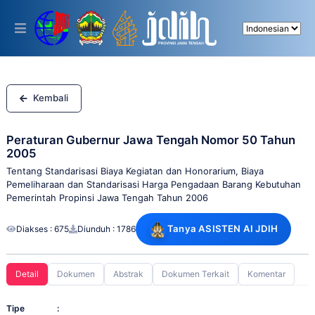
Please
note:
This
website
includes
an
accessibility
system.
Kembali
Peraturan Gubernur Jawa Tengah Nomor 50 Tahun
2005
Tentang Standarisasi Biaya Kegiatan dan Honorarium, Biaya
Pemeliharaan dan Standarisasi Harga Pengadaan Barang Kebutuhan
Pemerintah Propinsi Jawa Tengah Tahun 2006
Tanya ASISTEN AI JDIH
Diakses : 675
Diunduh : 1786
Detail
Dokumen
Abstrak
Dokumen Terkait
Komentar
Tipe
: