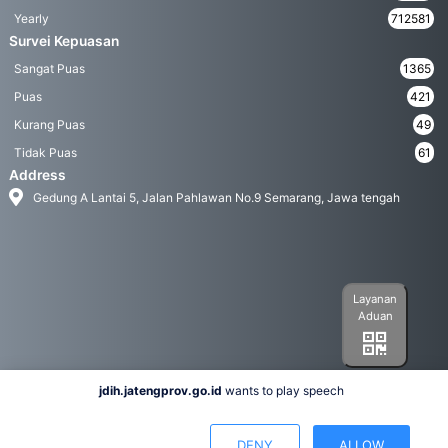
Yearly
712581
Survei Kepuasan
Sangat Puas
1365
Puas
421
Kurang Puas
49
Tidak Puas
61
Address
Gedung A Lantai 5, Jalan Pahlawan No.9 Semarang, Jawa tengah
Layanan
Aduan
jdih.jatengprov.go.id
wants to play speech
Social Media
DENY
ALLOW