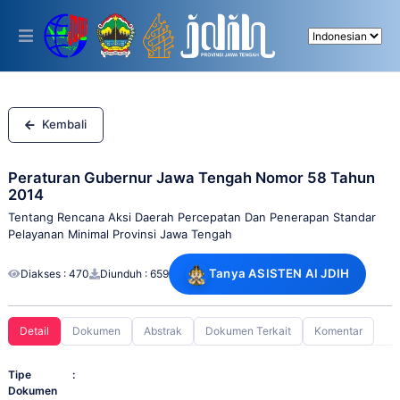
Please
note:
This
website
includes
an
accessibility
system.
Kembali
Peraturan Gubernur Jawa Tengah Nomor 58 Tahun
2014
Tentang Rencana Aksi Daerah Percepatan Dan Penerapan Standar
Pelayanan Minimal Provinsi Jawa Tengah
Tanya ASISTEN AI JDIH
Diakses : 470
Diunduh : 659
Detail
Dokumen
Abstrak
Dokumen Terkait
Komentar
Tipe
:
Dokumen