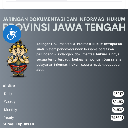
Accessibility
Jaringan Dokumentasi & Informasi Hukum merupakan
suatu sistem pendayagunaan bersama peraturan
perundang - undangan, dokumentasi hukum lainnya
secara tertib, terpadu, berkesinambungan Dan sarana
pelayanan informasi hukum secara mudah, cepat dan
akurat.
Visitor
Daily
18917
Weekly
82460
Monthly
94602
Yearly
748691
Survei Kepuasan