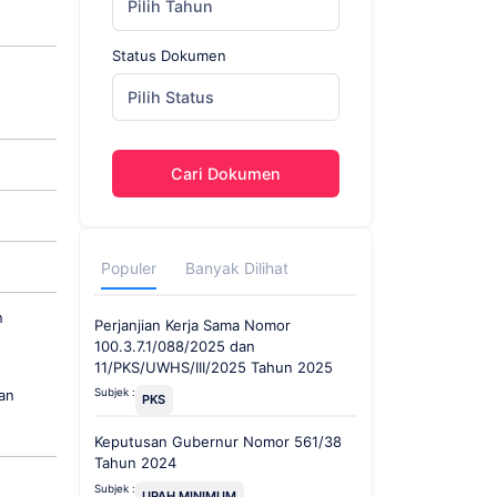
Pilih Tahun
Status Dokumen
Pilih Status
Cari Dokumen
Populer
Banyak Dilihat
n
Perjanjian Kerja Sama Nomor
100.3.7.1/088/2025 dan
11/PKS/UWHS/III/2025 Tahun 2025
an
Subjek :
PKS
Keputusan Gubernur Nomor 561/38
Tahun 2024
Subjek :
UPAH MINIMUM