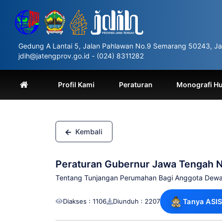
Please
note:
This
website
includes
Gedung A Lantai 5, Jalan Pahlawan No.9 Semarang 50243, Ja
an
jdih@jatengprov.go.id - (024) 8311282
accessibility
system.
Press
Profil Kami
Peraturan
Monografi H
Control-
F11
to
adjust
the
Kembali
website
to
people
Peraturan Gubernur Jawa Tengah 
with
visual
Tentang Tunjangan Perumahan Bagi Anggota Dewan
disabilities
who
Diakses : 1106
Diunduh : 2207
Tanya ASIS
are
using
a