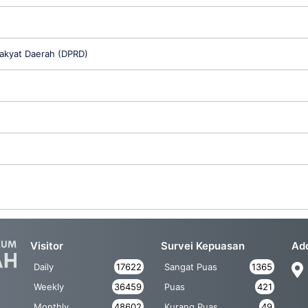
akyat Daerah (DPRD)
Visitor
Survei Kepuasan
Ad
Daily
17622
Sangat Puas
1365
Weekly
36459
Puas
421
Monthly
48602
Kurang Puas
49