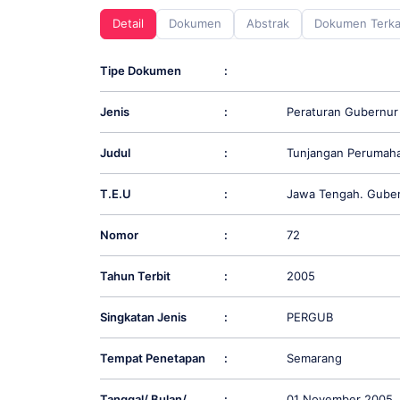
screen
Detail
Dokumen
Abstrak
Dokumen Terka
reader;
Press
Control-
Tipe Dokumen
:
F10
to
Jenis
:
Peraturan Gubernur
open
an
accessibility
Judul
:
Tunjangan Perumaha
menu.
T.E.U
:
Jawa Tengah. Gube
Nomor
:
72
Tahun Terbit
:
2005
Singkatan Jenis
:
PERGUB
Tempat Penetapan
:
Semarang
Tanggal/ Bulan/
:
01 November 2005