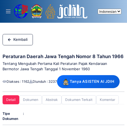
Please
note:
This
website
includes
an
accessibility
system.
Kembali
Peraturan Daerah Jawa Tengah Nomor 8 Tahun 1966
Tentang Mengubah Pertama Kali Peraturan Pajak Kendaraan
Bermotor Jawa Tengah Tanggal 1 November 1960
Tanya ASISTEN AI JDIH
Diakses : 1162
Diunduh : 3237
Detail
Dokumen
Abstrak
Dokumen Terkait
Komentar
Tipe
:
Dokumen