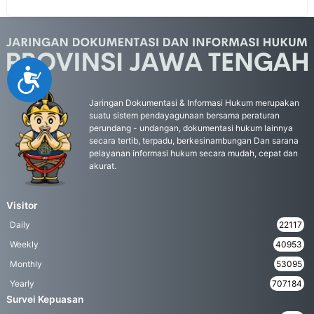
Accessibility
Jaringan Dokumentasi & Informasi Hukum merupakan
suatu sistem pendayagunaan bersama peraturan
perundang - undangan, dokumentasi hukum lainnya
secara tertib, terpadu, berkesinambungan Dan sarana
pelayanan informasi hukum secara mudah, cepat dan
akurat.
Visitor
Daily
22117
Weekly
40953
Monthly
53095
Yearly
707184
Survei Kepuasan