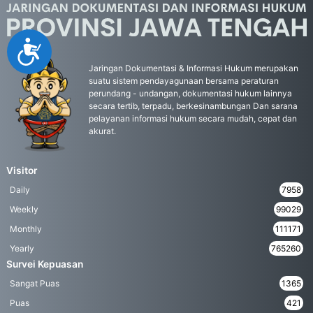
Accessibility
Jaringan Dokumentasi & Informasi Hukum merupakan
suatu sistem pendayagunaan bersama peraturan
perundang - undangan, dokumentasi hukum lainnya
secara tertib, terpadu, berkesinambungan Dan sarana
pelayanan informasi hukum secara mudah, cepat dan
akurat.
Visitor
Daily
7958
Weekly
99029
Monthly
111171
Yearly
765260
Survei Kepuasan
Sangat Puas
1365
Puas
421