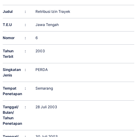
Judul
:
Retribusi Izin Trayek
T.E.U
:
Jawa Tengah
Nomor
:
6
Tahun
:
2003
Terbit
Singkatan
:
PERDA
Jenis
Tempat
:
Semarang
Penetapan
Tanggal/
:
28 Juli 2003
Bulan/
Tahun
Penetapan
Tanggal/
:
30 Juli 2003