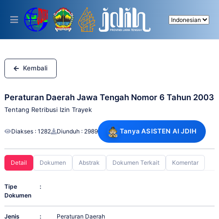
Please
note:
This
website
includes
an
accessibility
system.
Kembali
Peraturan Daerah Jawa Tengah Nomor 6 Tahun 2003
Tentang Retribusi Izin Trayek
Tanya ASISTEN AI JDIH
Diakses : 1282
Diunduh : 2989
Detail
Dokumen
Abstrak
Dokumen Terkait
Komentar
Tipe
:
Dokumen
Jenis
:
Peraturan Daerah