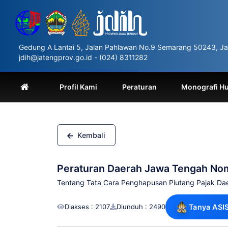
Please
note:
This
website
includes
Gedung A Lantai 5, Jalan Pahlawan No.9 Semarang 50243, Ja
an
jdih@jatengprov.go.id - (024) 8311282
accessibility
system.
Press
Profil Kami
Peraturan
Monografi H
Control-
F11
to
adjust
the
Kembali
website
to
people
Peraturan Daerah Jawa Tengah No
with
visual
Tentang Tata Cara Penghapusan Piutang Pajak Dae
disabilities
who
Diakses : 2107
Diunduh : 2490
Tanya ASI
are
using
a