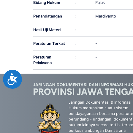
Bidang Hukum
:
Pajak
Penandatangan
:
Mardiyanto
Hasil Uji Materi
:
-
Peraturan Terkait
:
-
Peraturan
:
-
Pelaksana
Accessibility
Jaringan Dokumentasi & Informasi
Hukum merupakan suatu sistem
pendayagunaan bersama peratura
perundang - undangan, dokument
hukum lainnya secara tertib, terpa
berkesinambungan Dan sarana