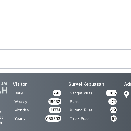
Visitor
Survei Kepuasan
Ad
Daily
796
Sangat Puas
1365
Weekly
19632
Puas
421
Monthly
31774
Kurang Puas
49
n
asi
Yearly
685863
Tidak Puas
61
du,