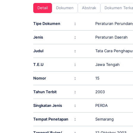
screen
Detail
Dokumen
Abstrak
Dokumen Terka
reader;
Press
Control-
Tipe Dokumen
:
Peraturan Perunda
F10
to
Jenis
:
Peraturan Daerah
open
an
accessibility
Judul
:
Tata Cara Penghapus
menu.
T.E.U
:
Jawa Tengah
Nomor
:
15
Tahun Terbit
:
2003
Singkatan Jenis
:
PERDA
Tempat Penetapan
:
Semarang
Tanggal/ Bulan/
:
12 Oktober 2003