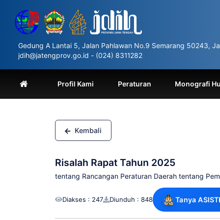
Please
note:
This
website
includes
Gedung A Lantai 5, Jalan Pahlawan No.9 Semarang 50243, Ja
an
jdih@jatengprov.go.id - (024) 8311282
accessibility
system.
Press
Profil Kami
Peraturan
Monografi H
Control-
F11
to
adjust
the
Kembali
website
to
people
Risalah Rapat Tahun 2025
with
visual
tentang Rancangan Peraturan Daerah tentang Pe
disabilities
who
Diakses : 247
Diunduh : 848
Tanya ASIST
are
using
a