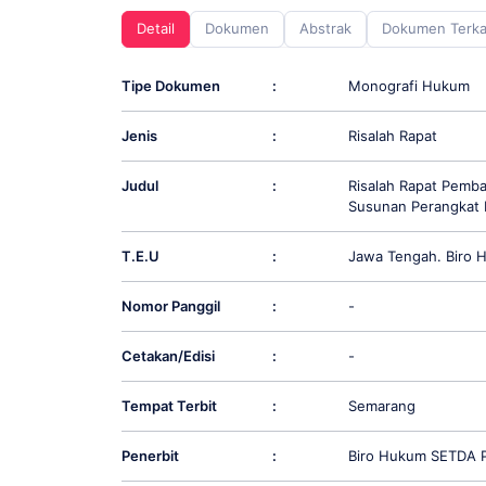
screen
Detail
Dokumen
Abstrak
Dokumen Terka
reader;
Press
Control-
Tipe Dokumen
:
Monografi Hukum
F10
to
Jenis
:
Risalah Rapat
open
an
accessibility
Judul
:
Risalah Rapat Pemb
menu.
Susunan Perangkat 
T.E.U
:
Jawa Tengah. Biro 
Nomor Panggil
:
-
Cetakan/Edisi
:
-
Tempat Terbit
:
Semarang
Penerbit
:
Biro Hukum SETDA P