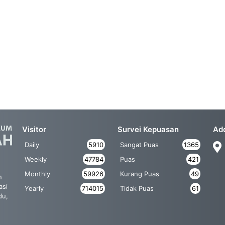
Visitor
Survei Kepuasan
Ad
Daily
5910
Sangat Puas
1365
Weekly
47784
Puas
421
Monthly
59926
Kurang Puas
49
n
asi
Yearly
714015
Tidak Puas
61
du,