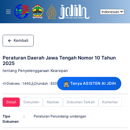
Please
note:
This
website
includes
an
accessibility
system.
Kembali
Peraturan Daerah Jawa Tengah Nomor 10 Tahun
2025
tentang Penyelenggaraan Kearsipan
Tanya ASISTEN AI JDIH
Diakses : 1493
Diunduh : 830
Detail
Dokumen
Abstrak
Dokumen Terkait
Komentar
Tipe
:
Peraturan Perundang-undangan
Dokumen