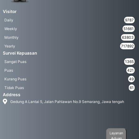
Visitor
Daily
9787
Weekly
51661
Monthly
63803
Yearly
717892
Survei Kepuasan
Sangat Puas
1365
Puas
421
Kurang Puas
49
Tidak Puas
61
Address
Gedung A Lantai 5, Jalan Pahlawan No.9 Semarang, Jawa tengah
Layanan
Aduan