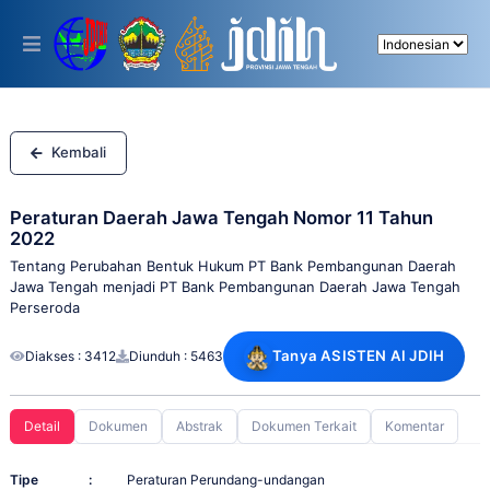
Please
note:
This
website
includes
an
accessibility
system.
Kembali
Peraturan Daerah Jawa Tengah Nomor 11 Tahun
2022
Tentang Perubahan Bentuk Hukum PT Bank Pembangunan Daerah
Jawa Tengah menjadi PT Bank Pembangunan Daerah Jawa Tengah
Perseroda
Tanya ASISTEN AI JDIH
Diakses : 3412
Diunduh : 5463
Detail
Dokumen
Abstrak
Dokumen Terkait
Komentar
Tipe
:
Peraturan Perundang-undangan