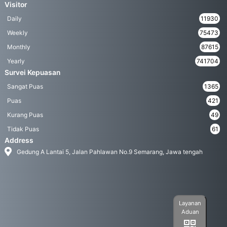
Visitor
Daily
11930
Weekly
75473
Monthly
87615
Yearly
741704
Survei Kepuasan
Sangat Puas
1365
Puas
421
Kurang Puas
49
Tidak Puas
61
Address
Gedung A Lantai 5, Jalan Pahlawan No.9 Semarang, Jawa tengah
Layanan
Aduan