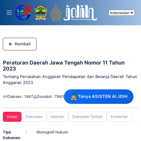
Please
note:
This
website
includes
an
accessibility
system.
Kembali
Peraturan Daerah Jawa Tengah Nomor 11 Tahun
2023
Tentang Perubahan Anggaran Pendapatan dan Belanja Daerah Tahun
Anggaran 2023
Tanya ASISTEN AI JDIH
Diakses : 1947
Diunduh : 7940
Detail
Dokumen
Abstrak
Dokumen Terkait
Komentar
Tipe
:
Monografi Hukum
Dokumen