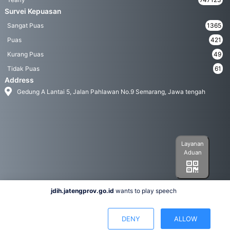
Survei Kepuasan
Sangat Puas
1365
Puas
421
Kurang Puas
49
Tidak Puas
61
Address
Gedung A Lantai 5, Jalan Pahlawan No.9 Semarang, Jawa tengah
Layanan
Aduan
jdih.jatengprov.go.id
wants to play speech
Social Media
DENY
ALLOW
Hak Cipta 2022© Biro Hukum Pemerintah Provinsi Jawa Tengah