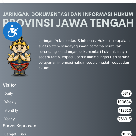
Accessibility
Jaringan Dokumentasi & Informasi Hukum merupakan
suatu sistem pendayagunaan bersama peraturan
perundang - undangan, dokumentasi hukum lainnya
secara tertib, terpadu, berkesinambungan Dan sarana
pelayanan informasi hukum secara mudah, cepat dan
akurat.
Visitor
Daily
9613
Weekly
100684
Monthly
112826
Yearly
766915
Survei Kepuasan
Sangat Puas
1365