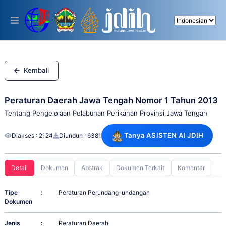
Please
note:
This
website
includes
an
accessibility
system.
Kembali
Peraturan Daerah Jawa Tengah Nomor 1 Tahun 2013
Tentang Pengelolaan Pelabuhan Perikanan Provinsi Jawa Tengah
Tanya ASISTEN AI JDIH
Diakses : 2124
Diunduh : 6381
Detail
Dokumen
Abstrak
Dokumen Terkait
Komentar
Tipe
:
Peraturan Perundang-undangan
Dokumen
Jenis
:
Peraturan Daerah