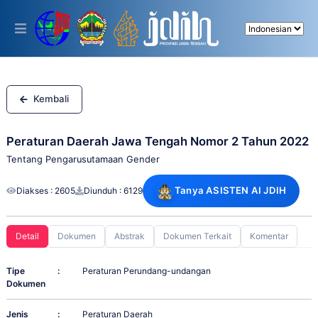
Please
note:
This
website
includes
an
accessibility
system.
Kembali
Peraturan Daerah Jawa Tengah Nomor 2 Tahun 2022
Tentang Pengarusutamaan Gender
Tanya ASISTEN AI JDIH
Diakses : 2605
Diunduh : 6129
Detail
Dokumen
Abstrak
Dokumen Terkait
Komentar
Tipe
:
Peraturan Perundang-undangan
Dokumen
Jenis
:
Peraturan Daerah