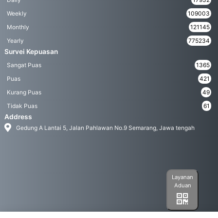
Weekly
109003
Monthly
121145
Yearly
775234
Survei Kepuasan
Sangat Puas
1365
Puas
421
Kurang Puas
49
Tidak Puas
61
Address
Gedung A Lantai 5, Jalan Pahlawan No.9 Semarang, Jawa tengah
Layanan
Aduan