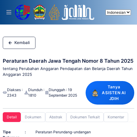
Please
note:
This
website
includes
an
accessibility
system.
Kembali
Peraturan Daerah Jawa Tengah Nomor 8 Tahun 2025
tentang Perubahan Anggaran Pendapatan dan Belanja Daerah Tahun
Anggaran 2025
Tanya
Diakses :
Diunduh :
Diunggah : 19
ASISTEN AI
2343
1810
September 2025
JDIH
Detail
Dokumen
Abstrak
Dokumen Terkait
Komentar
Tipe
:
Peraturan Perundang-undangan