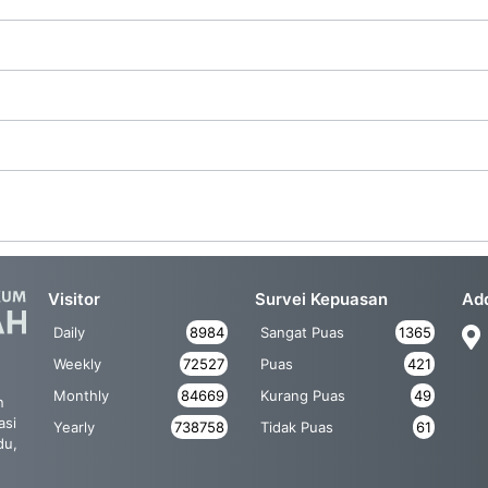
Visitor
Survei Kepuasan
Ad
Daily
8984
Sangat Puas
1365
Weekly
72527
Puas
421
Monthly
84669
Kurang Puas
49
n
asi
Yearly
738758
Tidak Puas
61
du,