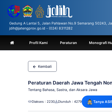
Please
note:
This
website
includes
Gedung A Lantai 5, Jalan Pahlawan No.9 Semarang 50243, Ja
an
jdih@jatengprov.go.id - (024) 8311282
accessibility
system.
Press
Profil Kami
Peraturan
Monografi H
Control-
F11
to
adjust
the
Kembali
website
to
people
Peraturan Daerah Jawa Tengah No
with
visual
Tentang Bahasa, Sastra, dan Aksara Jawa
disabilities
who
Diakses : 2230
Diunduh : 4279
Tanya ASI
are
using
a