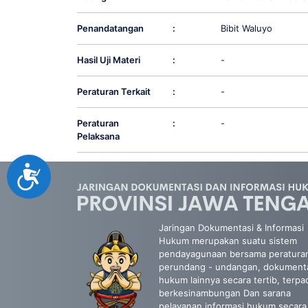
Penandatangan
:
Bibit Waluyo
Hasil Uji Materi
:
-
Peraturan Terkait
:
-
Peraturan
:
-
Pelaksana
Accessibility
Jaringan Dokumentasi & Informasi
Hukum merupakan suatu sistem
pendayagunaan bersama peratura
perundang - undangan, dokument
hukum lainnya secara tertib, terpa
berkesinambungan Dan sarana
pelayanan informasi hukum secara