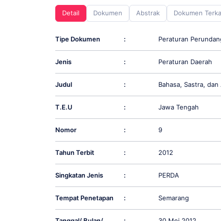
screen
Detail
Dokumen
Abstrak
Dokumen Terka
reader;
Press
Control-
Tipe Dokumen
:
Peraturan Perunda
F10
to
Jenis
:
Peraturan Daerah
open
an
accessibility
Judul
:
Bahasa, Sastra, dan
menu.
T.E.U
:
Jawa Tengah
Nomor
:
9
Tahun Terbit
:
2012
Singkatan Jenis
:
PERDA
Tempat Penetapan
:
Semarang
Tanggal/ Bulan/
:
30 Mei 2012