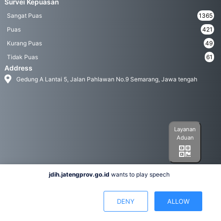
Survei Kepuasan
Sangat Puas
1365
Puas
421
Kurang Puas
49
Tidak Puas
61
Address
Gedung A Lantai 5, Jalan Pahlawan No.9 Semarang, Jawa tengah
Layanan
Aduan
jdih.jatengprov.go.id
wants to play speech
Social Media
DENY
ALLOW
Hak Cipta 2022© Biro Hukum Pemerintah Provinsi Jawa Tengah