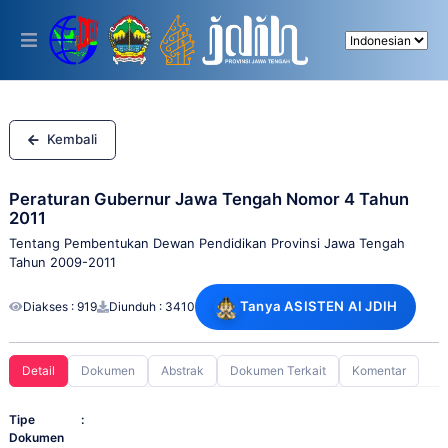
Please
note:
This
website
includes
an
accessibility
system.
Kembali
Peraturan Gubernur Jawa Tengah Nomor 4 Tahun
2011
Tentang Pembentukan Dewan Pendidikan Provinsi Jawa Tengah
Tahun 2009-2011
Tanya ASISTEN AI JDIH
Diakses : 919
Diunduh : 3410
Detail
Dokumen
Abstrak
Dokumen Terkait
Komentar
Tipe
:
Dokumen