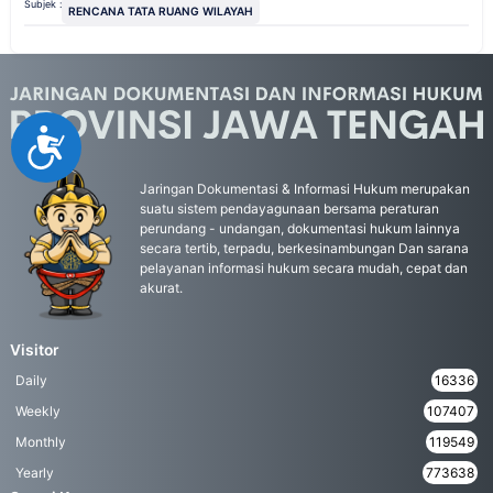
Subjek :
RENCANA TATA RUANG WILAYAH
Accessibility
Jaringan Dokumentasi & Informasi Hukum merupakan
suatu sistem pendayagunaan bersama peraturan
perundang - undangan, dokumentasi hukum lainnya
secara tertib, terpadu, berkesinambungan Dan sarana
pelayanan informasi hukum secara mudah, cepat dan
akurat.
Visitor
Daily
16336
Weekly
107407
Monthly
119549
Yearly
773638