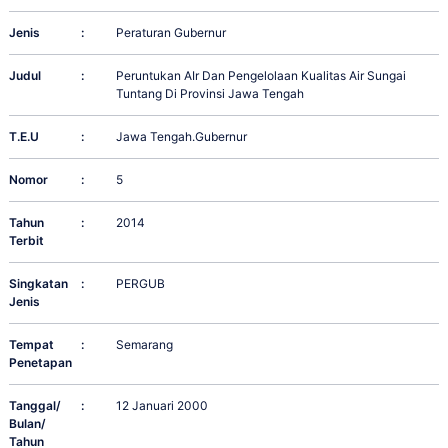
Jenis
:
Peraturan Gubernur
Judul
:
Peruntukan AIr Dan Pengelolaan Kualitas Air Sungai
Tuntang Di Provinsi Jawa Tengah
T.E.U
:
Jawa Tengah.Gubernur
Nomor
:
5
Tahun
:
2014
Terbit
Singkatan
:
PERGUB
Jenis
Tempat
:
Semarang
Penetapan
Tanggal/
:
12 Januari 2000
Bulan/
Tahun