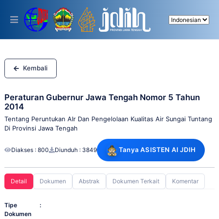
Please
note:
This
website
includes
an
accessibility
system.
Kembali
Peraturan Gubernur Jawa Tengah Nomor 5 Tahun
2014
Tentang Peruntukan AIr Dan Pengelolaan Kualitas Air Sungai Tuntang
Di Provinsi Jawa Tengah
Tanya ASISTEN AI JDIH
Diakses : 800
Diunduh : 3849
Detail
Dokumen
Abstrak
Dokumen Terkait
Komentar
Tipe
:
Dokumen