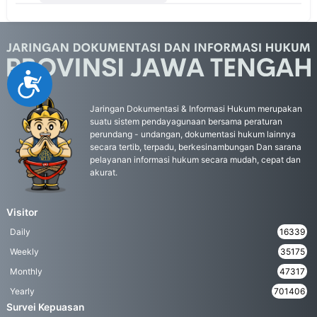
Accessibility
Jaringan Dokumentasi & Informasi Hukum merupakan
suatu sistem pendayagunaan bersama peraturan
perundang - undangan, dokumentasi hukum lainnya
secara tertib, terpadu, berkesinambungan Dan sarana
pelayanan informasi hukum secara mudah, cepat dan
akurat.
Visitor
Daily
16339
Weekly
35175
Monthly
47317
Yearly
701406
Survei Kepuasan