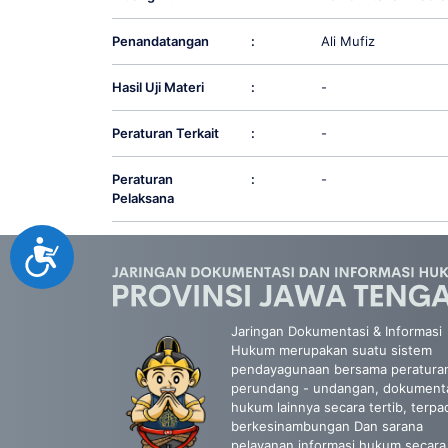
Penandatangan
:
Ali Mufiz
Hasil Uji Materi
:
-
Peraturan Terkait
:
-
Peraturan
:
-
Pelaksana
Accessibility
Jaringan Dokumentasi & Informasi
Hukum merupakan suatu sistem
pendayagunaan bersama peratura
perundang - undangan, dokument
hukum lainnya secara tertib, terpa
berkesinambungan Dan sarana
pelayanan informasi hukum secara