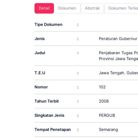
screen
Detail
Dokumen
Abstrak
Dokumen Terka
reader;
Press
Control-
Tipe Dokumen
:
F10
to
Jenis
:
Peraturan Gubernur
open
an
accessibility
Judul
:
Penjabaran Tugas Po
menu.
Provinsi Jawa Teng
T.E.U
:
Jawa Tengah. Gube
Nomor
:
102
Tahun Terbit
:
2008
Singkatan Jenis
:
PERGUB
Tempat Penetapan
:
Semarang