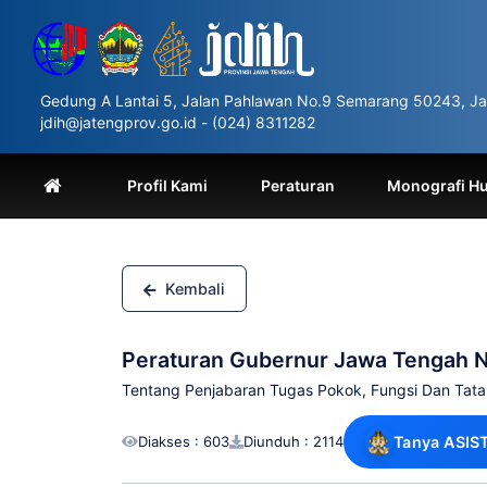
Please
note:
This
website
includes
Gedung A Lantai 5, Jalan Pahlawan No.9 Semarang 50243, Ja
an
jdih@jatengprov.go.id - (024) 8311282
accessibility
system.
Press
Profil Kami
Peraturan
Monografi H
Control-
F11
to
adjust
the
Kembali
website
to
people
Peraturan Gubernur Jawa Tengah 
with
visual
Tentang Penjabaran Tugas Pokok, Fungsi Dan Tata 
disabilities
who
Diakses : 603
Diunduh : 2114
Tanya ASIS
are
using
a