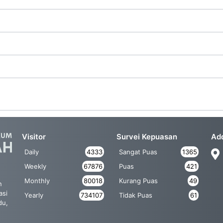
Visitor
Survei Kepuasan
Ad
Daily
4333
Sangat Puas
1365
Weekly
67876
Puas
421
Monthly
80018
Kurang Puas
49
n
asi
Yearly
734107
Tidak Puas
61
du,