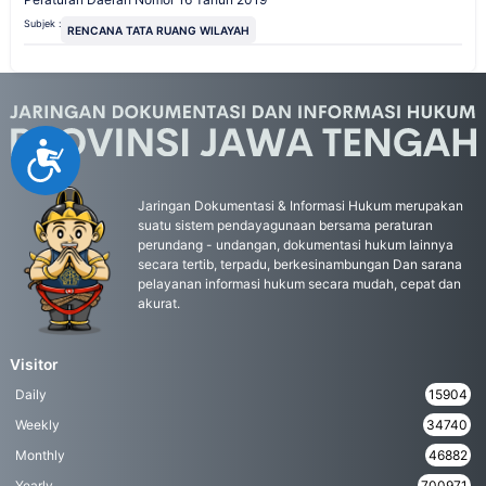
Subjek :
RENCANA TATA RUANG WILAYAH
Accessibility
Jaringan Dokumentasi & Informasi Hukum merupakan
suatu sistem pendayagunaan bersama peraturan
perundang - undangan, dokumentasi hukum lainnya
secara tertib, terpadu, berkesinambungan Dan sarana
pelayanan informasi hukum secara mudah, cepat dan
akurat.
Visitor
Daily
15904
Weekly
34740
Monthly
46882
Yearly
700971