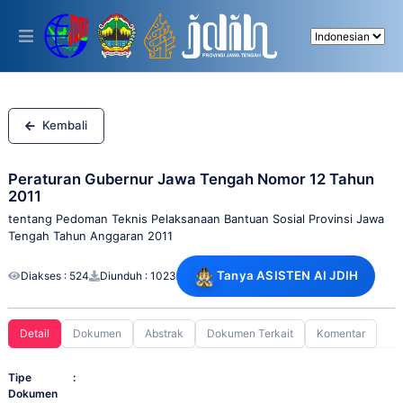
Please
note:
This
website
includes
an
accessibility
system.
Kembali
Peraturan Gubernur Jawa Tengah Nomor 12 Tahun
2011
tentang Pedoman Teknis Pelaksanaan Bantuan Sosial Provinsi Jawa
Tengah Tahun Anggaran 2011
Tanya ASISTEN AI JDIH
Diakses : 524
Diunduh : 1023
Detail
Dokumen
Abstrak
Dokumen Terkait
Komentar
Tipe
:
Dokumen