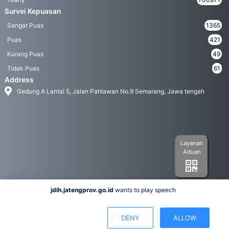
Survei Kepuasan
Sangat Puas
1365
Puas
421
Kurang Puas
49
Tidak Puas
61
Address
Gedung A Lantai 5, Jalan Pahlawan No.9 Semarang, Jawa tengah
Layanan
Aduan
jdih.jatengprov.go.id
wants to play speech
Social Media
DENY
ALLOW
Hak Cipta 2022© Biro Hukum Pemerintah Provinsi Jawa Tengah