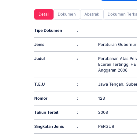
screen
reader;
Detail
Dokumen
Abstrak
Dokumen Terka
Press
Control-
F10
Tipe Dokumen
:
to
open
Jenis
:
Peraturan Gubernur
an
accessibility
menu.
Judul
:
Perubahan Atas Per
Eceran Tertinggi HE
Anggaran 2008
T.E.U
:
Jawa Tengah. Gube
Nomor
:
123
Tahun Terbit
:
2008
Singkatan Jenis
:
PERGUB