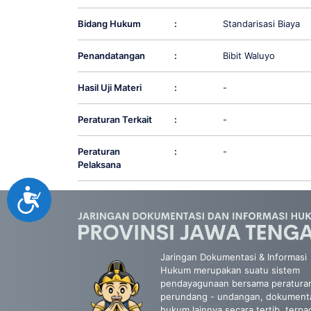
Bidang Hukum
:
Standarisasi Biaya
Penandatangan
:
Bibit Waluyo
Hasil Uji Materi
:
-
Peraturan Terkait
:
-
Peraturan
:
-
Pelaksana
Accessibility
Jaringan Dokumentasi & Informasi
Hukum merupakan suatu sistem
pendayagunaan bersama peratura
perundang - undangan, dokument
hukum lainnya secara tertib, terpa