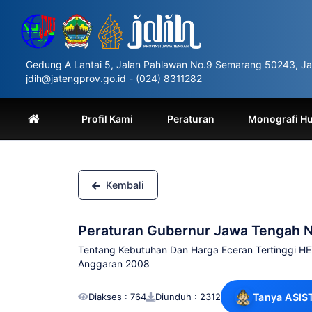
Please
note:
This
website
includes
Gedung A Lantai 5, Jalan Pahlawan No.9 Semarang 50243, Ja
an
jdih@jatengprov.go.id - (024) 8311282
accessibility
system.
Press
Profil Kami
Peraturan
Monografi H
Control-
F11
to
adjust
the
Kembali
website
to
people
Peraturan Gubernur Jawa Tengah 
with
visual
Tentang Kebutuhan Dan Harga Eceran Tertinggi HET
disabilities
Anggaran 2008
who
are
Diakses : 764
Diunduh : 2312
Tanya ASIS
using
a