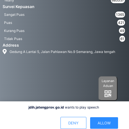
Yearly
685357
Survei Kepuasan
Sangat Puas
1365
Puas
421
Kurang Puas
49
Tidak Puas
61
Address
Gedung A Lantai 5, Jalan Pahlawan No.9 Semarang, Jawa tengah
Layanan
Aduan
jdih.jatengprov.go.id
wants to play speech
Social Media
DENY
ALLOW