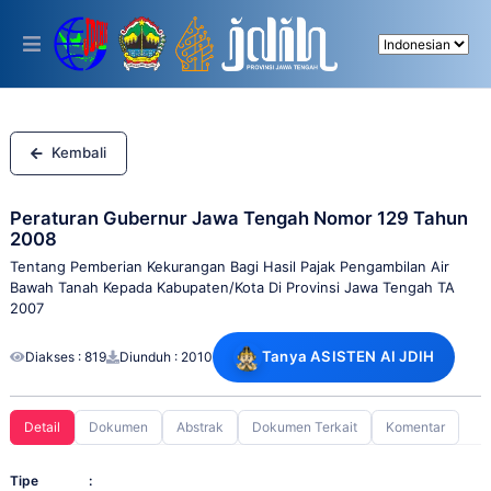
Please
note:
This
website
includes
an
accessibility
system.
Kembali
Peraturan Gubernur Jawa Tengah Nomor 129 Tahun
2008
Tentang Pemberian Kekurangan Bagi Hasil Pajak Pengambilan Air
Bawah Tanah Kepada Kabupaten/Kota Di Provinsi Jawa Tengah TA
2007
Tanya ASISTEN AI JDIH
Diakses : 819
Diunduh : 2010
Detail
Dokumen
Abstrak
Dokumen Terkait
Komentar
Tipe
: