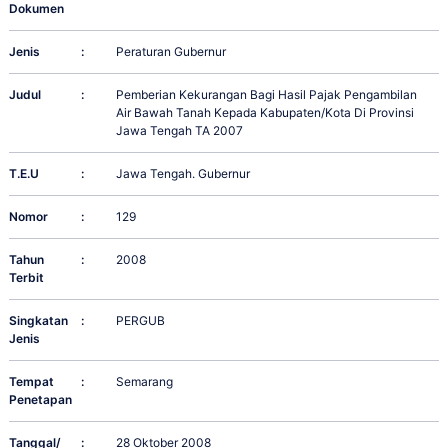
Dokumen
Jenis
:
Peraturan Gubernur
Judul
:
Pemberian Kekurangan Bagi Hasil Pajak Pengambilan
Air Bawah Tanah Kepada Kabupaten/Kota Di Provinsi
Jawa Tengah TA 2007
T.E.U
:
Jawa Tengah. Gubernur
Nomor
:
129
Tahun
:
2008
Terbit
Singkatan
:
PERGUB
Jenis
Tempat
:
Semarang
Penetapan
Tanggal/
:
28 Oktober 2008