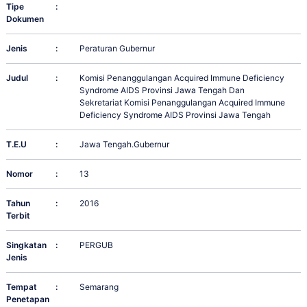
Tipe
:
Dokumen
Jenis
:
Peraturan Gubernur
Judul
:
Komisi Penanggulangan Acquired Immune Deficiency
Syndrome AIDS Provinsi Jawa Tengah Dan
Sekretariat Komisi Penanggulangan Acquired Immune
Deficiency Syndrome AIDS Provinsi Jawa Tengah
T.E.U
:
Jawa Tengah.Gubernur
Nomor
:
13
Tahun
:
2016
Terbit
Singkatan
:
PERGUB
Jenis
Tempat
:
Semarang
Penetapan