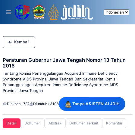
Please
note:
This
website
includes
an
accessibility
system.
Kembali
Peraturan Gubernur Jawa Tengah Nomor 13 Tahun
2016
Tentang Komisi Penanggulangan Acquired Immune Deficiency
Syndrome AIDS Provinsi Jawa Tengah Dan Sekretariat Komisi
Penanggulangan Acquired Immune Deficiency Syndrome AIDS
Provinsi Jawa Tengah
Tanya ASISTEN AI JDIH
Diakses : 787
Diunduh : 3108
Detail
Dokumen
Abstrak
Dokumen Terkait
Komentar