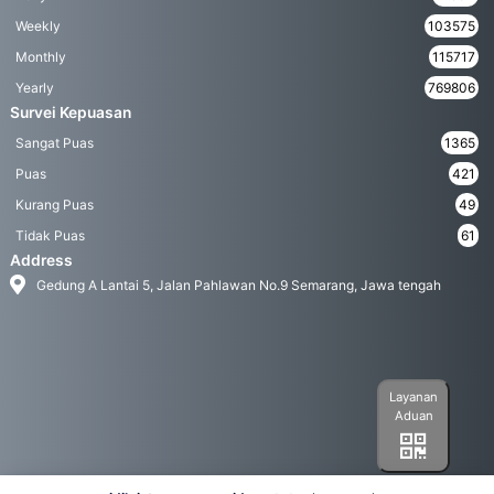
Weekly
103575
Monthly
115717
Yearly
769806
Survei Kepuasan
Sangat Puas
1365
Puas
421
Kurang Puas
49
Tidak Puas
61
Address
Gedung A Lantai 5, Jalan Pahlawan No.9 Semarang, Jawa tengah
Layanan
Aduan