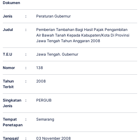
Dokumen
Jenis
:
Peraturan Gubernur
Judul
:
Pemberian Tambahan Bagi Hasil Pajak Pengambilan
Air Bawah Tanah Kepada Kabupaten/Kota Di Provinsi
Jawa Tengah Tahun Anggaran 2008
T.E.U
:
Jawa Tengah. Gubernur
Nomor
:
138
Tahun
:
2008
Terbit
Singkatan
:
PERGUB
Jenis
Tempat
:
Semarang
Penetapan
Tanggal/
:
03 November 2008