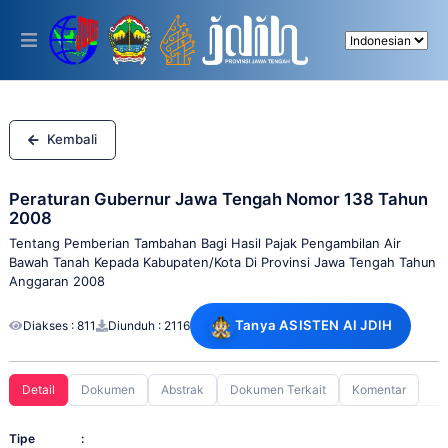
Please
note:
This
website
includes
an
accessibility
system.
Kembali
Peraturan Gubernur Jawa Tengah Nomor 138 Tahun
2008
Tentang Pemberian Tambahan Bagi Hasil Pajak Pengambilan Air
Bawah Tanah Kepada Kabupaten/Kota Di Provinsi Jawa Tengah Tahun
Anggaran 2008
Tanya ASISTEN AI JDIH
Diakses : 811
Diunduh : 2116
Detail
Dokumen
Abstrak
Dokumen Terkait
Komentar
Tipe
: