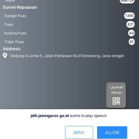
Yearly
698729
Survei Kepuasan
Sangat Puas
1365
Puas
421
Kurang Puas
49
Tidak Puas
61
Address
Gedung A Lantai 5, Jalan Pahlawan No.9 Semarang, Jawa tengah
Layanan
Aduan
jdih.jatengprov.go.id
wants to play speech
Social Media
DENY
ALLOW