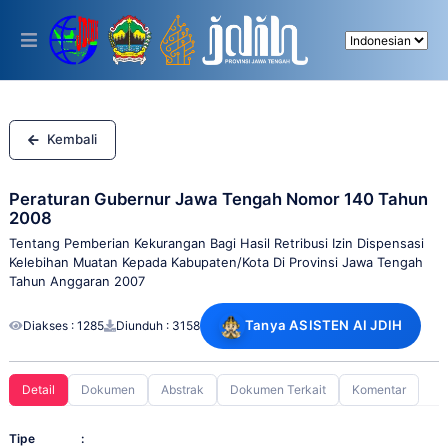
Please
note:
This
website
includes
an
accessibility
system.
Kembali
Peraturan Gubernur Jawa Tengah Nomor 140 Tahun
2008
Tentang Pemberian Kekurangan Bagi Hasil Retribusi Izin Dispensasi
Kelebihan Muatan Kepada Kabupaten/Kota Di Provinsi Jawa Tengah
Tahun Anggaran 2007
Tanya ASISTEN AI JDIH
Diakses : 1285
Diunduh : 3158
Detail
Dokumen
Abstrak
Dokumen Terkait
Komentar
Tipe
: