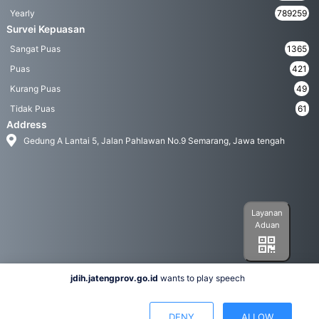
Yearly
789259
Survei Kepuasan
Sangat Puas
1365
Puas
421
Kurang Puas
49
Tidak Puas
61
Address
Gedung A Lantai 5, Jalan Pahlawan No.9 Semarang, Jawa tengah
Layanan
Aduan
jdih.jatengprov.go.id
wants to play speech
Social Media
DENY
ALLOW