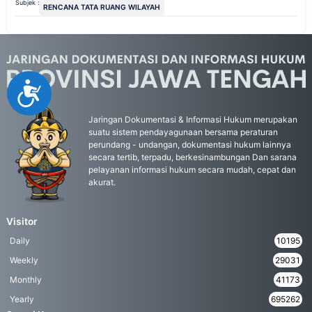
Subjek :
RENCANA TATA RUANG WILAYAH
Accessibility
Jaringan Dokumentasi & Informasi Hukum merupakan
suatu sistem pendayagunaan bersama peraturan
perundang - undangan, dokumentasi hukum lainnya
secara tertib, terpadu, berkesinambungan Dan sarana
pelayanan informasi hukum secara mudah, cepat dan
akurat.
Visitor
Daily
10195
Weekly
29031
Monthly
41173
Yearly
695262