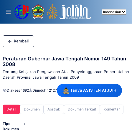
Please
note:
This
website
includes
an
accessibility
system.
Kembali
Peraturan Gubernur Jawa Tengah Nomor 149 Tahun
2008
Tentang Kebijakan Pengawasan Atas Penyelenggaraan Pemerintahan
Daerah Provinsi Jawa Tengah Tahun 2009
Tanya ASISTEN AI JDIH
Diakses : 692
Diunduh : 2127
Detail
Dokumen
Abstrak
Dokumen Terkait
Komentar
Tipe
:
Dokumen