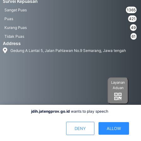
Survei Kepuasan
Sangat Puas
1365
Puas
421
Kurang Puas
49
Tidak Puas
61
Address
Gedung A Lantai 5, Jalan Pahlawan No.9 Semarang, Jawa tengah
Layanan
Aduan
jdih.jatengprov.go.id
wants to play speech
Social Media
DENY
ALLOW
Hak Cipta 2022© Biro Hukum Pemerintah Provinsi Jawa Tengah