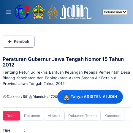
Please
note:
This
website
includes
an
accessibility
system.
Kembali
Peraturan Gubernur Jawa Tengah Nomor 15 Tahun
2012
Tentang Petunjuk Teknis Bantuan Keuangan Kepada Pemerintah Desa
Bidang Kesehatan dan Peningkatan Akses Sarana Air Bersih di
Provinsi Jawa Tengah Tahun 2012
Tanya ASISTEN AI JDIH
Diakses : 581
Diunduh : 1720
Detail
Dokumen
Abstrak
Dokumen Terkait
Komentar
Tipe
: