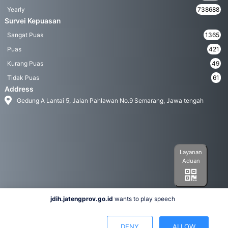
Yearly
738688
Survei Kepuasan
Sangat Puas
1365
Puas
421
Kurang Puas
49
Tidak Puas
61
Address
Gedung A Lantai 5, Jalan Pahlawan No.9 Semarang, Jawa tengah
Layanan
Aduan
jdih.jatengprov.go.id
wants to play speech
Social Media
DENY
ALLOW