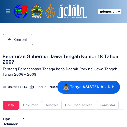
Please
note:
This
website
includes
an
accessibility
system.
Kembali
Peraturan Gubernur Jawa Tengah Nomor 18 Tahun
2007
Tentang Perencanaan Tenaga Kerja Daerah Provinsi Jawa Tengah
Tahun 2006 – 2008
Tanya ASISTEN AI JDIH
Diakses : 1143
Diunduh : 2683
Detail
Dokumen
Abstrak
Dokumen Terkait
Komentar
Tipe
:
Dokumen