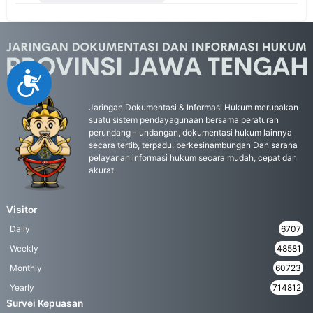
Accessibility
Jaringan Dokumentasi & Informasi Hukum merupakan
suatu sistem pendayagunaan bersama peraturan
perundang - undangan, dokumentasi hukum lainnya
secara tertib, terpadu, berkesinambungan Dan sarana
pelayanan informasi hukum secara mudah, cepat dan
akurat.
Visitor
Daily
6707
Weekly
48581
Monthly
60723
Yearly
714812
Survei Kepuasan