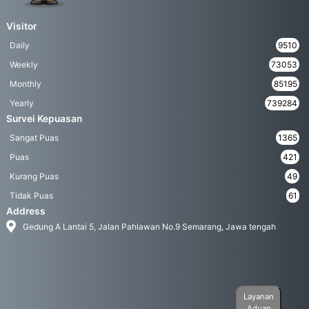
Visitor
Daily
9510
Weekly
73053
Monthly
85195
Yearly
739284
Survei Kepuasan
Sangat Puas
1365
Puas
421
Kurang Puas
49
Tidak Puas
61
Address
Gedung A Lantai 5, Jalan Pahlawan No.9 Semarang, Jawa tengah
Layanan
Aduan