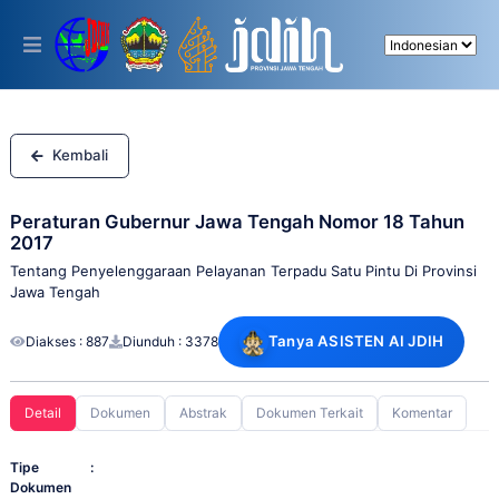
Please
note:
This
website
includes
an
accessibility
system.
Kembali
Peraturan Gubernur Jawa Tengah Nomor 18 Tahun
2017
Tentang Penyelenggaraan Pelayanan Terpadu Satu Pintu Di Provinsi
Jawa Tengah
Tanya ASISTEN AI JDIH
Diakses : 887
Diunduh : 3378
Detail
Dokumen
Abstrak
Dokumen Terkait
Komentar
Tipe
:
Dokumen