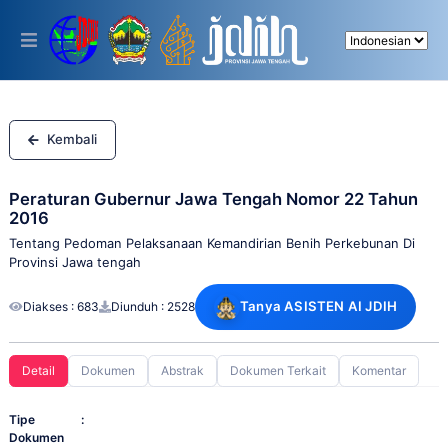
Please
note:
This
website
includes
an
accessibility
system.
Kembali
Peraturan Gubernur Jawa Tengah Nomor 22 Tahun
2016
Tentang Pedoman Pelaksanaan Kemandirian Benih Perkebunan Di
Provinsi Jawa tengah
Tanya ASISTEN AI JDIH
Diakses : 683
Diunduh : 2528
Detail
Dokumen
Abstrak
Dokumen Terkait
Komentar
Tipe
:
Dokumen