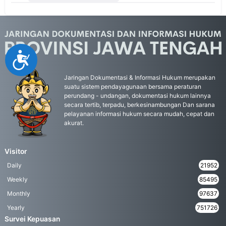
Accessibility
Jaringan Dokumentasi & Informasi Hukum merupakan
suatu sistem pendayagunaan bersama peraturan
perundang - undangan, dokumentasi hukum lainnya
secara tertib, terpadu, berkesinambungan Dan sarana
pelayanan informasi hukum secara mudah, cepat dan
akurat.
Visitor
Daily
21952
Weekly
85495
Monthly
97637
Yearly
751726
Survei Kepuasan