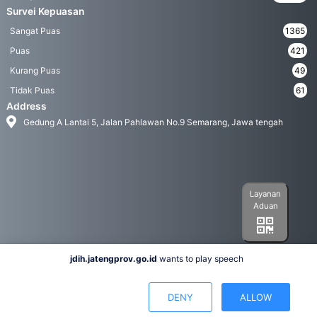
Survei Kepuasan
Sangat Puas
1365
Puas
421
Kurang Puas
49
Tidak Puas
61
Address
Gedung A Lantai 5, Jalan Pahlawan No.9 Semarang, Jawa tengah
Layanan
Aduan
jdih.jatengprov.go.id
wants to play speech
Social Media
DENY
ALLOW
Hak Cipta 2022© Biro Hukum Pemerintah Provinsi Jawa Tengah