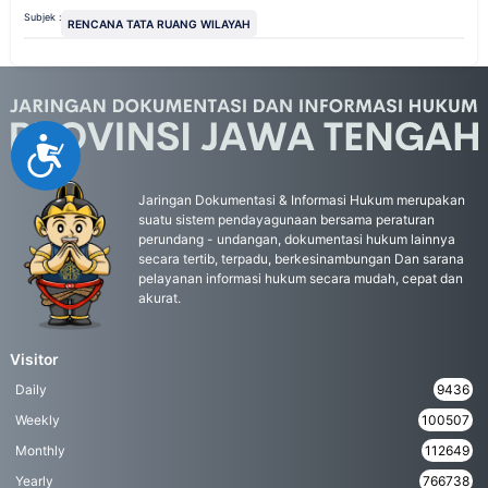
Subjek :
RENCANA TATA RUANG WILAYAH
Accessibility
Jaringan Dokumentasi & Informasi Hukum merupakan
suatu sistem pendayagunaan bersama peraturan
perundang - undangan, dokumentasi hukum lainnya
secara tertib, terpadu, berkesinambungan Dan sarana
pelayanan informasi hukum secara mudah, cepat dan
akurat.
Visitor
Daily
9436
Weekly
100507
Monthly
112649
Yearly
766738