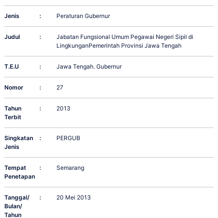
Jenis
:
Peraturan Gubernur
Judul
:
Jabatan Fungsional Umum Pegawai Negeri Sipil di
LingkunganPemerintah Provinsi Jawa Tengah
T.E.U
:
Jawa Tengah. Gubernur
Nomor
:
27
Tahun
:
2013
Terbit
Singkatan
:
PERGUB
Jenis
Tempat
:
Semarang
Penetapan
Tanggal/
:
20 Mei 2013
Bulan/
Tahun