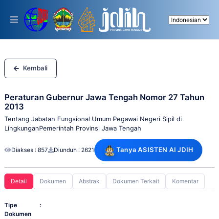
Please
note:
This
website
includes
an
accessibility
system.
Kembali
Peraturan Gubernur Jawa Tengah Nomor 27 Tahun
2013
Tentang Jabatan Fungsional Umum Pegawai Negeri Sipil di
LingkunganPemerintah Provinsi Jawa Tengah
Tanya ASISTEN AI JDIH
Diakses : 857
Diunduh : 2621
Detail
Dokumen
Abstrak
Dokumen Terkait
Komentar
Tipe
:
Dokumen