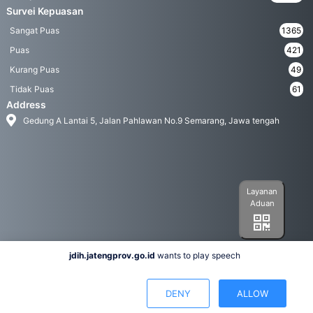
Survei Kepuasan
Sangat Puas
1365
Puas
421
Kurang Puas
49
Tidak Puas
61
Address
Gedung A Lantai 5, Jalan Pahlawan No.9 Semarang, Jawa tengah
Layanan
Aduan
jdih.jatengprov.go.id
wants to play speech
Social Media
DENY
ALLOW
Hak Cipta 2022© Biro Hukum Pemerintah Provinsi Jawa Tengah