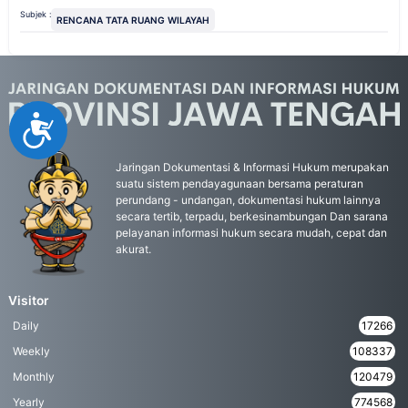
Subjek :
RENCANA TATA RUANG WILAYAH
Accessibility
Jaringan Dokumentasi & Informasi Hukum merupakan
suatu sistem pendayagunaan bersama peraturan
perundang - undangan, dokumentasi hukum lainnya
secara tertib, terpadu, berkesinambungan Dan sarana
pelayanan informasi hukum secara mudah, cepat dan
akurat.
Visitor
Daily
17266
Weekly
108337
Monthly
120479
Yearly
774568