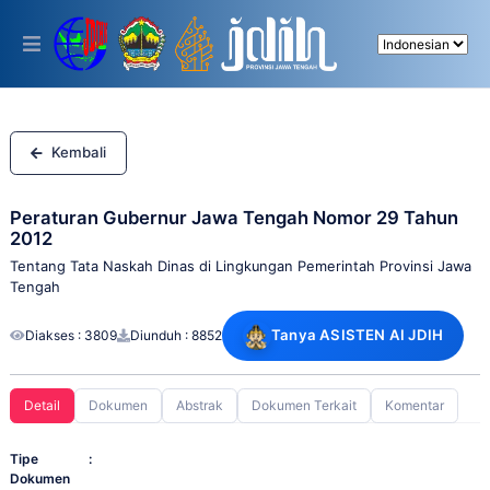
Please
note:
This
website
includes
an
accessibility
system.
Kembali
Peraturan Gubernur Jawa Tengah Nomor 29 Tahun
2012
Tentang Tata Naskah Dinas di Lingkungan Pemerintah Provinsi Jawa
Tengah
Tanya ASISTEN AI JDIH
Diakses : 3809
Diunduh : 8852
Detail
Dokumen
Abstrak
Dokumen Terkait
Komentar
Tipe
:
Dokumen