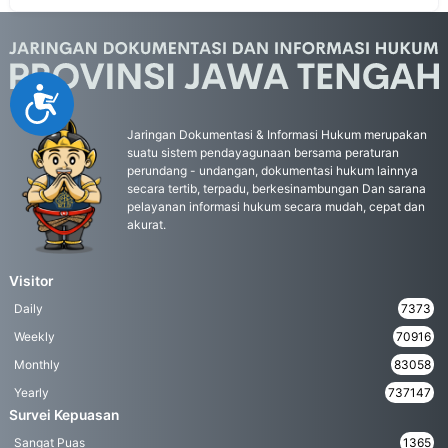
Accessibility
Jaringan Dokumentasi & Informasi Hukum merupakan
suatu sistem pendayagunaan bersama peraturan
perundang - undangan, dokumentasi hukum lainnya
secara tertib, terpadu, berkesinambungan Dan sarana
pelayanan informasi hukum secara mudah, cepat dan
akurat.
Visitor
Daily
7373
Weekly
70916
Monthly
83058
Yearly
737147
Survei Kepuasan
Sangat Puas
1365