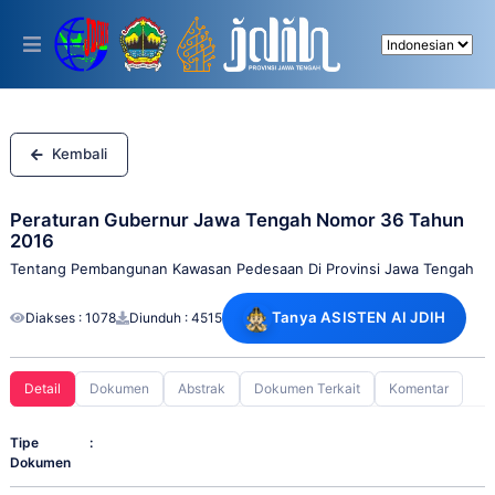
Please
note:
This
website
includes
an
accessibility
system.
Kembali
Peraturan Gubernur Jawa Tengah Nomor 36 Tahun
2016
Tentang Pembangunan Kawasan Pedesaan Di Provinsi Jawa Tengah
Tanya ASISTEN AI JDIH
Diakses : 1078
Diunduh : 4515
Detail
Dokumen
Abstrak
Dokumen Terkait
Komentar
Tipe
:
Dokumen