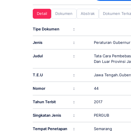
screen
reader;
Detail
Dokumen
Abstrak
Dokumen Terka
Press
Control-
F10
Tipe Dokumen
:
to
open
Jenis
:
Peraturan Gubernur
an
accessibility
menu.
Judul
:
Tata Cara Pembebasa
Dan Luar Provinsi J
T.E.U
:
Jawa Tengah.Guber
Nomor
:
44
Tahun Terbit
:
2017
Singkatan Jenis
:
PERGUB
Tempat Penetapan
:
Semarang