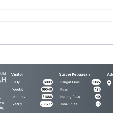
Visitor
Survei Kepuasan
Ad
Daily
6003
Sangat Puas
1365
Weekly
69546
Puas
421
Monthly
81688
Kurang Puas
49
n
asi
Yearly
735777
Tidak Puas
61
du,