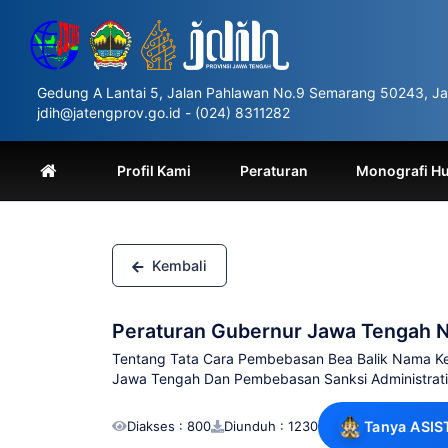
Please
note:
This
website
includes
Gedung A Lantai 5, Jalan Pahlawan No.9 Semarang 50243, Ja
an
jdih@jatengprov.go.id - (024) 8311282
accessibility
system.
Press
Profil Kami
Peraturan
Monografi H
Control-
F11
to
adjust
the
Kembali
website
to
people
Peraturan Gubernur Jawa Tengah 
with
visual
Tentang Tata Cara Pembebasan Bea Balik Nama Ken
disabilities
Jawa Tengah Dan Pembebasan Sanksi Administrati
who
are
Diakses : 800
Diunduh : 1230
Tanya ASIS
using
a