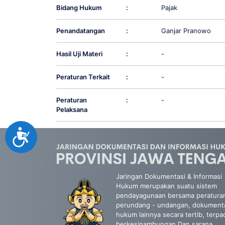
Bidang Hukum
:
Pajak
Penandatangan
:
Ganjar Pranowo
Hasil Uji Materi
:
-
Peraturan Terkait
:
-
Peraturan
:
-
Pelaksana
Accessibility
Jaringan Dokumentasi & Informasi
Hukum merupakan suatu sistem
pendayagunaan bersama peratura
perundang - undangan, dokument
hukum lainnya secara tertib, terpa
berkesinambungan Dan sarana