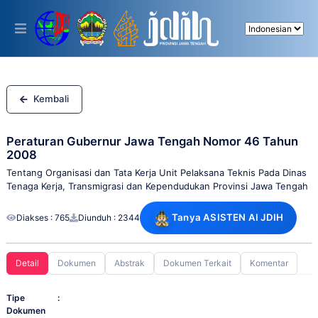
Please
note:
This
website
includes
an
accessibility
system.
Kembali
Peraturan Gubernur Jawa Tengah Nomor 46 Tahun
2008
Tentang Organisasi dan Tata Kerja Unit Pelaksana Teknis Pada Dinas
Tenaga Kerja, Transmigrasi dan Kependudukan Provinsi Jawa Tengah
Tanya ASISTEN AI JDIH
Diakses : 765
Diunduh : 2344
Detail
Dokumen
Abstrak
Dokumen Terkait
Komentar
Tipe
:
Dokumen