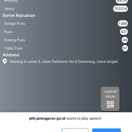
Monthly
49125
Yearly
703214
Survei Kepuasan
Sangat Puas
1365
Puas
421
Kurang Puas
49
Tidak Puas
61
Address
Gedung A Lantai 5, Jalan Pahlawan No.9 Semarang, Jawa tengah
Layanan
Aduan
jdih.jatengprov.go.id
wants to play speech
Social Media