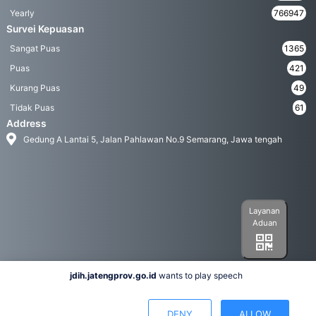
Yearly
766947
Survei Kepuasan
Sangat Puas
1365
Puas
421
Kurang Puas
49
Tidak Puas
61
Address
Gedung A Lantai 5, Jalan Pahlawan No.9 Semarang, Jawa tengah
Layanan
Aduan
jdih.jatengprov.go.id
wants to play speech
Social Media
DENY
ALLOW