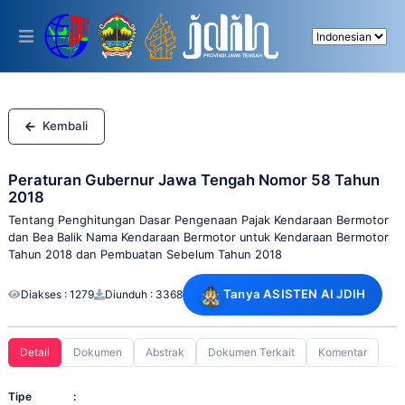
Please
note:
This
website
includes
an
accessibility
system.
Kembali
Peraturan Gubernur Jawa Tengah Nomor 58 Tahun
2018
Tentang Penghitungan Dasar Pengenaan Pajak Kendaraan Bermotor
dan Bea Balik Nama Kendaraan Bermotor untuk Kendaraan Bermotor
Tahun 2018 dan Pembuatan Sebelum Tahun 2018
Tanya ASISTEN AI JDIH
Diakses : 1279
Diunduh : 3368
Detail
Dokumen
Abstrak
Dokumen Terkait
Komentar
Tipe
: